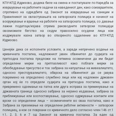
КПУ-КПД Идризово, додека биле на смена и постапувале по Наредба за
извршување на работните задачи за наведениот ден, како соизвршители,
спротивно на одредбите од Законот за извршување на санкции и
Правилникот за овластувањата на затворската полиција и начинот на
вооружување и вршење на работите на затворската полиција, со давање
лажни податоци/изјава спрема раководните затворски полицајци
овозможиле бегство на седум правосилно осудени лица кои
издржувале казна затвор во отвореното одделение во КПУ-КПД
Идризово.
Ценејќи дека се исполнети условите, а заради непречено водење на
кривичната постапка, надлежниот јавен обвинител до судијата на
претходна постапка предложи на петмина осомничени да им бидат
определени мерки на претпазливост како поблаги мерки за
обезбедување присуство и тоа: забрана за напуштање на живеалиштето,
односно престојувалиштето, обврска на обвинетиот да се јавува
повремено на определено службено лице или кај надлежен државен
орган кој ќе го определи судијата на претходна постапка, како и
привремено одземање на патна или друга исправа за преминување на
државната граница односно забрана за нејзино издавање, забрана за
приближување или воспоставување, односно одржување контакти или
врски со определени лица – осомничените во оваа постапка, како и
Забрана за преземање на определени работни активности – затворски
полицаец, а кои се поврзани со кривичното дело согласно член 146 ст.1
т.1, 2, 3, 6 и 7 од Законот за кривична постапка. За еден од