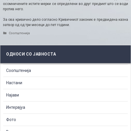
осомничените истите мерки се определени во друг предмет што се води
против него.
За ова кривично дело согласно Кривичниот законик е предвидена казна
затвор од од три месеци до пет години.
Categories
Соопштенија
ОДНОСИ СО ЈАВНОСТА
Соопштенија
Настани
Најави
Интервјуа
Фото