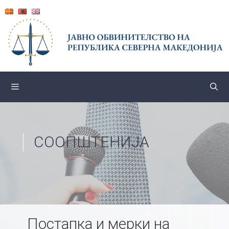
Skip
to
content
СООПШТЕНИЈА
Постапка и мерки на