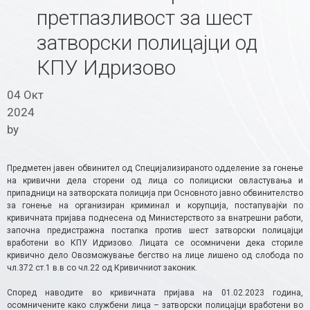
претпазливост за шест
затворски полицајци од
КПУ Идризово
04 Окт
2024
by
Предметен јавен обвинител од Специјализираното одделение за гонење
на кривични дела сторени од лица со полициски овластувања и
припадници на затворската полиција при Основното јавно обвинителство
за гонење на организиран криминал и корупција, постапувајќи по
кривичната пријава поднесена од Министерството за внатрешни работи,
започна предистражна постапка против шест затворски полицајци
вработени во КПУ Идризово. Лицата се осомничени дека сториле
кривично дело Овозможување бегство на лице лишено од слобода по
чл.372 ст.1 в.в со чл.22 од Кривичниот законик.
Според наводите во кривичната пријава на 01.02.2023 година,
осомничените како службени лица – затворски полицајци вработени во