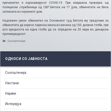
причинител е коронавирусот COVID-19. При извршена проверка од
полициски службеници од СВР Битола на 17 јули, обвинетата не била
затекната во нејзиниот дом.
Надлежен јавен обвинител на Основниот суд Битола му предложи за
обвинетата да изрече парична казна во висина од 100 дневни глоби, при
што вредноста на една глоба да се определи на 20 евра во денарска
противвредност.
Categories
Соопштенија
ОДНОСИ СО ЈАВНОСТА
Соопштенија
Настани
Најави
Интервјуа