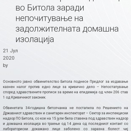
во Битола заради
непочитување на
задолжителната домашна
изолација
21 Јул
2020
by
Основното јавно обвинителство Битола поднесе Предлог за издавање
казнен налог против едно лице за кривично дело – Непостапување
според здравствените прописи за време на епидемија од член 206 став
1 од Кривичниот законик.
Обвинетата 34-годишна битолчанка не постапила по Решението на
Државниот здравствен и санитарен инспекторат – Сектор за инспекциски
надзор ПО Битола, со кое на 15 јули била ставена под здравствен надзор
и домашна изолација во траење од 14 дена од последниот контакт со
лабораториски докажано лице заболено со заразна болест чиј