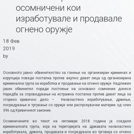
осомничени кои
изработувале и продавале
огнено оружје
18 Фев
2019
by
Основното јавно обвинителство за гонење на организиран криминал и
корупција поведе постапка против вкупно девет лица од организирана
криминална група за изработка и продавање на огнено оружје. Надлежен
јавен обвинител поради постоење на основано сомнение донесе
Наредба за спроведување на истражна постапка против девет лица за
сторено кривично дело – Неовластено изработување, држење,
посредување и тргување со оружје или распрскувачки материи од член
396 од Кривичниот законик.
Осомничените во текот на октомври 2018 година ја создале
криминалната група, која на територијата на државата неовластено
изработувала, држела, продавала и посредувала во трговија со огнено