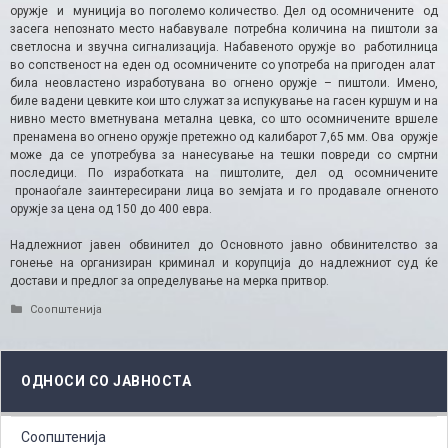
оружје и муниција во поголемо количество. Дел од осомничените од
засега непознато место набавувале потребна количина на пиштоли за
светлосна и звучна сигнализација. Набавеното оружје во работилница
во сопственост на еден од осомничените со употреба на пригоден алат
била неовластено изработувана во огнено оружје – пиштоли. Имено,
биле вадени цевките кои што служат за испукување на гасен куршум и на
нивно место вметнувана метална цевка, со што осомничените вршеле
пренамена во огнено оружје претежно од калибарот 7,65 мм. Ова оружје
може да се употребува за нанесување на тешки повреди со смртни
последици. По изработката на пиштолите, дел од осомничените
пронаоѓале заинтересирани лица во земјата и го продавале огненото
оружје за цена од 150 до 400 евра.
Надлежниот јавен обвинител до Основното јавно обвинителство за
гонење на организиран криминал и корупција до надлежниот суд ќе
достави и предлог за определување на мерка притвор.
Categories
Соопштенија
ОДНОСИ СО ЈАВНОСТА
Соопштенија