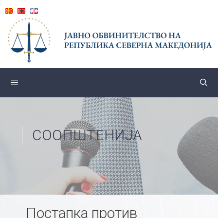
Skip
to
content
СООПШТЕНИЈА
Постапка против