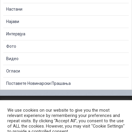
Настани
Најави
Интервјуа
Фото
Видео
Огласи
Поставете Новинарски Прашања
ЗАШТИТА НА ЛИЧНИ ПОДАТОЦИ
We use cookies on our website to give you the most
СЛОБОДЕН ПРИСТАП ДО ИНФОРМАЦИИ ОД ЈАВЕН КАРАКТЕР
relevant experience by remembering your preferences and
ПОСТАПКА ЗА ПРИЈАВА НА КРИВИЧНО ДЕЛО
КОРИСНИ ЛИНКОВИ
repeat visits. By clicking “Accept All”, you consent to the use
of ALL the cookies. However, you may visit "Cookie Settings"
ПОЛИТИКА ЗА ПРИВАТНОСТ ВЕБ СТРАНИЦА
to provide a controlled consent.