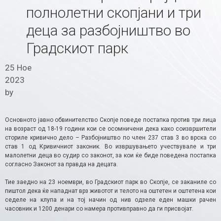
полнолетни скопјани и три
деца за разбојништво во
Градскиот парк
25 Ное
2023
by
Основното јавно обвинителство Скопје поведе постапка против три лица
на возраст од 18-19 години кои се осомничени дека како соизвршители
сториле кривично дело – Разбојништво по член 237 став 3 во врска со
став 1 од Кривичниот законик. Во извршувањето учествувале и три
малолетни деца во судир со законот, за кои ќе биде поведена постапка
согласно Законот за правда на децата.
Тие заедно на 23 ноември, во Градскиот парк во Скопје, се заканиле со
пиштол дека ќе нападнат врз животот и телото на оштетен и оштетена кои
седеле на клупа и на тој начин од нив одзеле еден машки рачен
часовник и 1200 денари со намера противправно да ги присвојат.