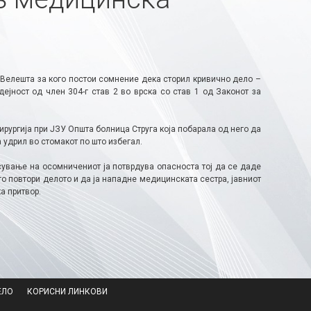
 Велешта за кого постои сомнение дека сторил кривично дело –
јност од член 304-г став 2 во врска со став 1 од Законот за
ургија при ЈЗУ Општа болница Струга која побарала од него да
а удрил во стомакот по што избегал.
сување на осомничениот ја потврдува опасноста тој да се даде
 го повтори делото и да ја нападне медицинската сестра, јавниот
а притвор.
ЕЛО
КОРИСНИ ЛИНКОВИ