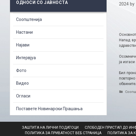
ОДНОСИ СО ЈАВНОСТА
2024
by
Соопштенија
Настани
Основнот
Напад вр
Најави
здравств
Осомниче
Интервјуа
ја изгаси
Фото
Бил прон
повторно 
Видео
обвините
Catego
Соопш
Огласи
Поставете Новинарски Прашања
ЗАШТИТА НА ЛИЧНИ ПОДАТОЦИ
СЛОБОДЕН ПРИСТАП ДО ИН
ПОЛИТИКА ЗА ПРИВАТНОСТ ВЕБ СТРАНИЦА
ПОЛИТИКА ЗА 