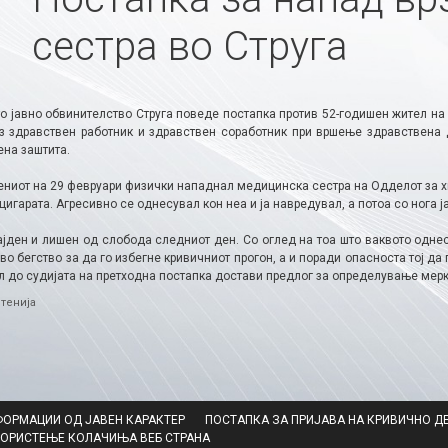
сестра во Струга
о јавно обвинителство Струга поведе постапка против 52-годишен жител на
з здравствен работник и здравствен соработник при вршење здравствена де
ена заштита.
ниот на 29 февруари физички нападнал медицинска сестра на Одделот за хир
 цигарата. Агресивно се однесувал кон неа и ја навредувал, а потоа со нога ј
ајден и лишен од слобода следниот ден. Со оглед на тоа што ваквото одне
во бегство за да го избегне кривичниот прогон, а и поради опасноста тој да
л до судијата на претходна постапка достави предлог за определување мерк
ries
тенија
ФОРМАЦИИ ОД ЈАВЕН КАРАКТЕР
ПОСТАПКА ЗА ПРИЈАВА НА КРИВИЧНО Д
КОРИСТЕЊЕ КОЛАЧИЊА ВЕБ СТРАНА