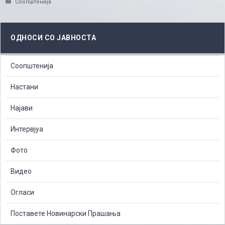
Categories
Соопштенија
ОДНОСИ СО ЈАВНОСТА
Соопштенија
Настани
Најави
Интервјуа
Фото
Видео
Огласи
Поставете Новинарски Прашања