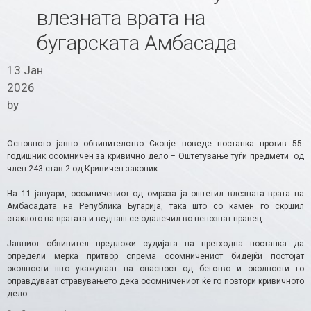
влезната врата на
бугарската Амбасада
13 Јан
2026
by
Основното јавно обвинителство Скопје поведе постапка против 55-
годишник осомничен за кривично дело – Оштетување туѓи предмети од
член 243 став 2 од Кривичен законик.
На 11 јануари, осомничениот од омраза ја оштетил влезната врата на
Амбасадата на Република Бугарија, така што со камен го скршил
стаклото на вратата и веднаш се одалечил во непознат правец.
Јавниот обвинител предложи судијата на претходна постапка да
определи мерка притвор спрема осомничениот бидејќи постојат
околности што укажуваат на опасност од бегство и околности го
оправдуваат стравувањето дека осомничениот ќе го повтори кривичното
дело.