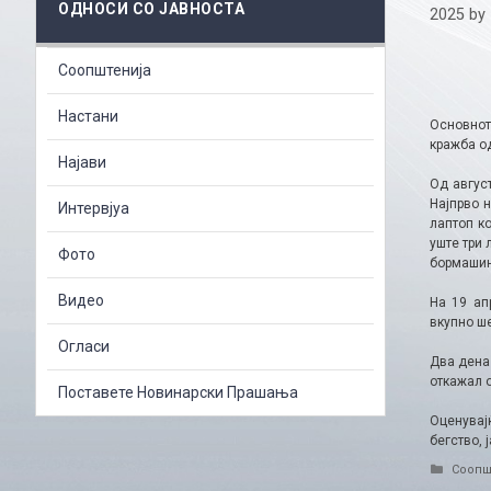
ОДНОСИ СО ЈАВНОСТА
2025
by
Соопштенија
Настани
Основнот
кражба од
Најави
Од авгус
Најпрво 
Интервјуа
лаптоп к
уште три 
Фото
бормашин
Видео
На 19 ап
вкупно ше
Огласи
Два дена
откажал о
Поставете Новинарски Прашања
Оценувај
бегство, 
Catego
Соопш