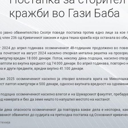
кражби во Гази Баба
о јавно обвинителство Скопје поведе постапка против едно лице за кое
 член 236 од Кривичниот законик и една тешка кражба која останала во оби
т 2024 до април годинава осомничениот 48-годишник продолжено во повеќ
на почетокот на август 2024 насилно откорнал метална решетка на прозоре
омпјутер вреден 18.000 денари. Потоа, неколку дена подоцна, насилно отво
лаптопи во вкупна вредност од 74.000 денари. Во април годинава, повторно 
а и други предмети, вредни вкупно 41.100 денари.
рил 2025 осомничениот насилно ја отворил влезната врата на Миколошка
ст лаптоп компјутери и 500 денари, односно вкупната вредност на одземени
 подоцна осомничениот насилно влегол и на Шумарскиот факултет, пребарува
д намерата и без да земе ништо го напуштил местото на настанот.
ќи дека опасноста осомничениот да повторува вакви дела е неспорна, как
јавниот обвинител до судијата на претходна постапка од Основниот кривиче
ries
тенија