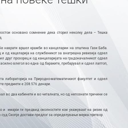
 постои основано сомнение дека сторил неколку дела – Тешка
д.
е наврати вршел кражби во канцеларии на општина Гази Баба.
ц и од кацеларија на службеникот за внатрешна ревизија одзел
рил друг прозорец и од канцеларијата на градоначалникот одзел
насилно влегол во една од бараките, пребарувал и одзел лаптоп,
та лабораторија на Природно-математичкиот факултет и одзел
те предмети е 208.576 денари.
л во два кабинети и во читалната, но од непознати причини се
о и имајќи ги предвид околностите кои укажуваат на ризик од
н суд Скопје достави предлог за определување мерка притвор.