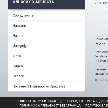
ОДНОСИ СО ЈАВНОСТА
2020
by
Соопштенија
Настани
Најави
Основнот
лице за 
Интервјуа
Сите обв
Фото
Републик
тие биле 
Видео
Јавните 
определе
Огласи
Catego
Соопш
Поставете Новинарски Прашања
ЗАШТИТА НА ЛИЧНИ ПОДАТОЦИ
СЛОБОДЕН ПРИСТАП ДО ИН
ПОЛИТИКА ЗА ПРИВАТНОСТ ВЕБ СТРАНИЦА
ПОЛИТИКА ЗА 