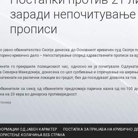
заради непочитување 
прописи
о јавно обвинителство Скопје денеска до Основниот кривичен суд Скопје п
сторено кривично дело – Непостапување според здравствените прописи за вр
инети го прекршиле полицискиот час, односно не ја почитувале Одлукат
а Северна Македонија, донесена со цел сузбивање и спречување на ширењет
затекнати на различни локации во градот, без да поседуваат дозвола за тоа.
обвинители за секој од обвинетите предложија парична казна од по 100 д
на на 20 евра во денарска противвредност.
ries
тенија
ФОРМАЦИИ ОД ЈАВЕН КАРАКТЕР
ПОСТАПКА ЗА ПРИЈАВА НА КРИВИЧНО Д
КОРИСТЕЊЕ КОЛАЧИЊА ВЕБ СТРАНА