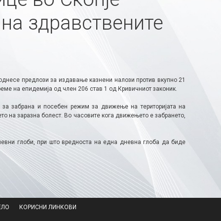
на здравствените
однесе предлози за издавање казнени налози против вкупно 21
еме на епидемија од член 206 став 1 од Кривичниот законик.
а за забрана и посебен режим за движење на територијата на
о на заразна болест. Во часовите кога движењето е забрането,
невни глоби, при што вредноста на една дневна глоба да биде
ЕЛО
КОРИСНИ ЛИНКОВИ