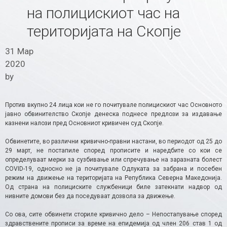
на полицискиот час на
територијата на Скопје
31 Мар
2020
by
Против вкупно 24 лица кои не го почитувале полицискиот час Основното
јавно обвинителство Скопје денеска поднесе предлози за издавање
казнени налози пред Основниот кривичен суд Скопје.
Обвинетите, во различни кривично-правни настани, во периодот од 25 до
29 март, не постапиле според прописите и наредбите со кои се
определуваат мерки за сузбивање или спречување на заразната болест
COVID-19, односно не ја почитувале Одлуката за забрана и посебен
режим на движење на територијата на Република Северна Македонија.
Од страна на полициските службеници биле затекнати надвор од
нивните домови без да поседуваат дозвола за движење.
Со ова, сите обвинети сториле кривично дело – Непостапување според
здравствените прописи за време на епидемија од член 206 став 1 од