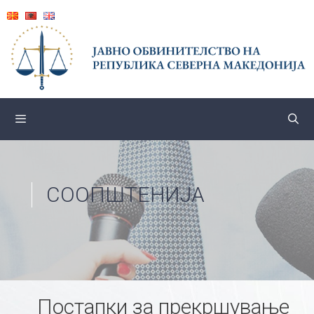
Skip
to
content
СООПШТЕНИЈА
Постапки за прекршување