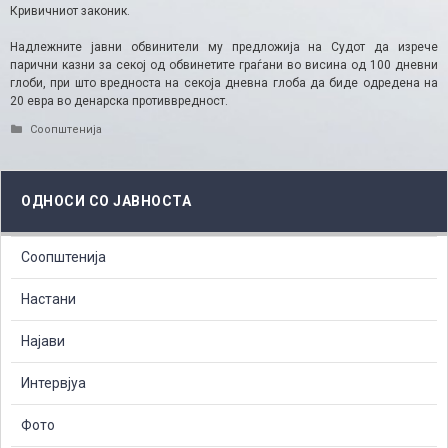
Кривичниот законик.
Надлежните јавни обвинители му предложија на Судот да изрече
парични казни за секој од обвинетите граѓани во висина од 100 дневни
глоби, при што вредноста на секоја дневна глоба да биде одредена на
20 евра во денарска противвредност.
Categories
Соопштенија
ОДНОСИ СО ЈАВНОСТА
Соопштенија
Настани
Најави
Интервјуа
Фото