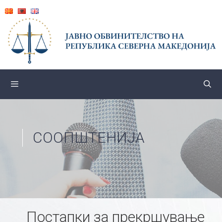
Skip
to
content
СООПШТЕНИЈА
Постапки за прекршување