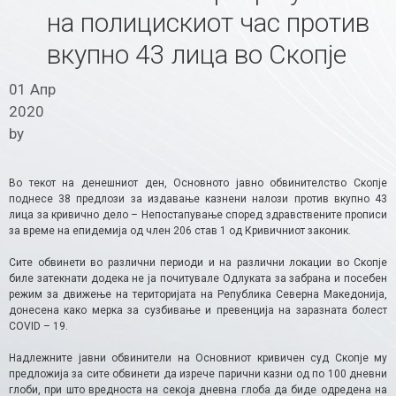
на полицискиот час против
вкупно 43 лица во Скопје
01 Апр
2020
by
Во текот на денешниот ден, Основното јавно обвинителство Скопје
поднесе 38 предлози за издавање казнени налози против вкупно 43
лица за кривично дело – Непостапување според здравствените прописи
за време на епидемија од член 206 став 1 од Кривичниот законик.
Сите обвинети во различни периоди и на различни локации во Скопје
биле затекнати додека не ја почитувале Одлуката за забрана и посебен
режим за движење на територијата на Република Северна Македонија,
донесена како мерка за сузбивање и превенција на заразната болест
COVID – 19.
Надлежните јавни обвинители на Основниот кривичен суд Скопје му
предложија за сите обвинети да изрече парични казни од по 100 дневни
глоби, при што вредноста на секоја дневна глоба да биде одредена на