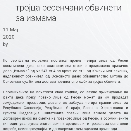
тројца ресенчани обвинети
за измама
11 Мај
2020
by
По сеопфатна истражна постапка против четири лица од Ресен
осомничени дека како соизвршители сториле продолжено кривично
дело „Измама“ од чл.247 ст.4 во врска со ст.1 од Кривичниот законик,
надлежниот обвинител од Основното јавно обвинителство Битола до
Основниот суд Битола достави предлог спогодби за тројца обвинети.
Осомничените на почетокот оваа година, со лажно прикажување на
факти дека преку правно лице од Ресен можат да им продадат
земјоделски производи, довеле во заблуда четири правни лица од
Република Словенија, Република Унгарија, Босна и Херцеговина и
Руската Федерација. Оштетените правни лица вршеле уплата на
договорен износ на сметка на правното лице од Ресен, а осомничените
ги подигнувале уплатените парични средства и ги трошеле за сопствени
потреби, неиспорачувајќи ги договорените земјоделски производи.