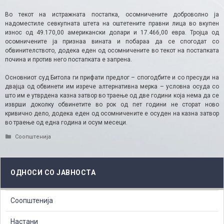
Во текот на истражната постапка, осомничените доброволно ја
надоместиле севкупната штета на оштетените правни лица во вкупен
износ од 49.170,00 американски долари и 17.466,00 евра. Тројца од
осомничените ја признаа вината и побараа да се спогодат со
обвинителството, додека еден од осомничените во текот на постапката
почина и против него постапката е запрена.
Основниот суд Битола ги прифати предлог – спогодбите и со пресуди на
двајца од обвинети им изрече алтернативна мерка – условна осуда со
што им е утврдена казна затвор во траење од две години која нема да се
изврши доколку обвинетите во рок од пет години не сторат ново
кривично дело, додека еден од осомничените е осуден на казна затвор
во траење од една година и осум месеци.
Categories
Соопштенија
ОДНОСИ СО ЈАВНОСТА
Соопштенија
Настани