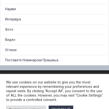
Најави
Интервјуа
Фото
Видео
Огласи
Поставете Новинарски Прашања
ЗАШТИТА НА ЛИЧНИ ПОДАТОЦИ
We use cookies on our website to give you the most
СЛОБОДЕН ПРИСТАП ДО ИНФОРМАЦИИ ОД ЈАВЕН КАРАКТЕР
relevant experience by remembering your preferences and
ПОСТАПКА ЗА ПРИЈАВА НА КРИВИЧНО ДЕЛО
КОРИСНИ ЛИНКОВИ
repeat visits. By clicking “Accept All”, you consent to the use
of ALL the cookies. However, you may visit "Cookie Settings"
ПОЛИТИКА ЗА ПРИВАТНОСТ ВЕБ СТРАНИЦА
to provide a controlled consent.
ПОЛИТИКА ЗА КОРИСТЕЊЕ КОЛАЧИЊА ВЕБ СТРАНА