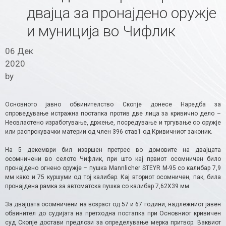
двајца за пронајдено оружје
и муниција во Чифлик
06 Дек
2020
by
Основното јавно обвинителство Скопје донесе Наредба за
спроведување истражна постапка против две лица за кривично дело –
Неовластено изработување, држење, посредување и тргување со оружје
или распрскувачки материи од член 396 став1 од Кривичниот законик.
На 5 декември бил извршен претрес во домовите на двајцата
осомничени во селото Чифлик, при што кај првиот осомничен било
пронајдено огнено оружје – пушка Mannlicher STEYR M-95 со калибар 7,9
мм како и 75 куршуми од тој калибар. Кај вториот осомничен, пак, била
пронајдена рамка за автоматска пушка со калибар 7,62Х39 мм.
За двајцата осомничени на возраст од 57 и 67 години, надлежниот јавен
обвинител до судијата на претходна постапка при Основниот кривичен
суд Скопје достави предлози за определување мерка притвор. Ваквиот