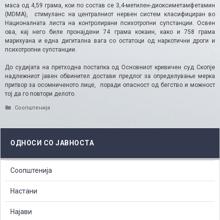
маса од 4,59 грама, кои по состав се 3,4-метилен-диоксиметамфетамин
(MDMA), стимуланс на централниот нервен систем класифициран во
Националната листа на контролирани психотропни супстанции. Освен
ова, кај него биле пронајдени 74 грама кокаин, како и 758 грама
марихуана и една дигитална вага со остатоци од наркотични дроги и
психотропни супстанции.
До судијата на претходна постапка од Основниот кривичен суд Скопје
надлежниот јавен обвинител достави предлог за определување мерка
притвор за осомниченото лице, поради опасност од бегство и можност
тој да го повтори делото.
Categories
Соопштенија
ОДНОСИ СО ЈАВНОСТА
Соопштенија
Настани
Најави