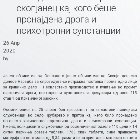
скопјанец кај кого беше
пронајдена дрога и
психотропни супстанции
26 Апр
2020
by
Jавен обвинител од Основното јавно обвинителство Скопје денеска
донесе Наредба за спроведување истражна постапка против едно лице
за кривично дело – Неовластено производство и пуштање во промет
наркотични дроги, психотропни супстанции и прекурсори од член 215
став 1 од Кривичниот законик.
Осомничениот на 25 април бил пресретнат од овластени полициски
службеници во село Трубарево и притоа кај него било пронајдено
поголемо количество наркотична дрога и психотропни супстанции.
Имено, полициските службеници од осомничениот одзеле 110 цели и 14
ситни парчиња розеви таблети, 1763 сиви таблети, сива прашкаста
материја со нето маса од 5,34 грама и сива кристална материја со нето