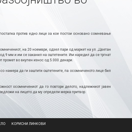
постапка против едно лице за кое постои основано сомневање
омничениот, на 20 ноември, одзел пари од маркет на ул. „Цветан
 од 9 мм и им се заканил на оштетените. Им наредил да се тргнат
от промет во вкупен износ од 5.000 денари.
 со намера да ги заштити оштетените, па осомниченото лице бил
можност осомничениот да го повтори делото, надлежниот јавен
редложи на лицето да му определи мерка притвор.
ЕЛО
КОРИСНИ ЛИНКОВИ