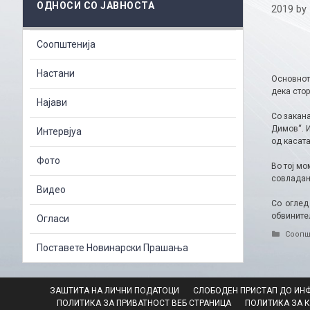
ОДНОСИ СО ЈАВНОСТА
2019
by
Соопштенија
Настани
Основнот
дека стор
Најави
Со закана
Димов“. И
Интервјуа
од касата
Фото
Во тој мо
совладан
Видео
Со оглед
обвинител
Огласи
Catego
Соопш
Поставете Новинарски Прашања
ЗАШТИТА НА ЛИЧНИ ПОДАТОЦИ
СЛОБОДЕН ПРИСТАП ДО ИН
ПОЛИТИКА ЗА ПРИВАТНОСТ ВЕБ СТРАНИЦА
ПОЛИТИКА ЗА 