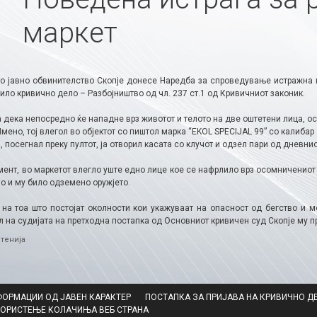
маркет
о јавно обвинителство Скопје донесе Наредба за спроведување истражна 
ило кривично дело – Разбојништво од чл. 237 ст.1 од Кривичниот законик.
 дека непосредно ќе нападне врз животот и телото на две оштетени лица, ос
мено, тој влегол во објектот со пиштол марка “EKOL SPECIJAL 99” со калибар
, посегнал преку пултот, ја отворил касата со клучот и одзел пари од дневни
мент, во маркетот влегло уште едно лице кое се нафрлило врз осомничениот
о и му било одземено оружјето.
 на тоа што постојат околности кои укажуваат на опасност од бегство и 
 на судијата на претходна постапка од Основниот кривичен суд Скопје му п
ries
тенија
ФОРМАЦИИ ОД ЈАВЕН КАРАКТЕР
ПОСТАПКА ЗА ПРИЈАВА НА КРИВИЧНО Д
КОРИСТЕЊЕ КОЛАЧИЊА ВЕБ СТРАНА