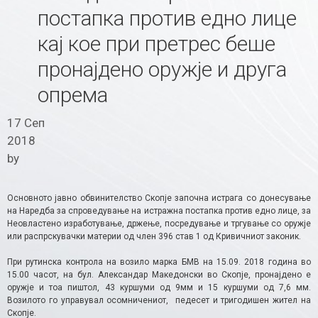
постапка против едно лице
кај кое при претрес беше
пронајдено оружје и друга
опрема
17 Сеп
2018
by
Основното јавно обвинителство Скопје започна истрага со донесување
на Наредба за спроведување на истражна постапка против едно лице, за
Неовластено изработување, држење, посредување и тргување со оружје
или распрскувачки материи од член 396 став 1 од Кривичниот законик.
При рутинска контрола на возило марка БМВ на 15.09. 2018 година во
15.00 часот, на бул. Александар Македонски во Скопје, пронајдено е
оружје и тоа пиштол, 43 куршуми од 9мм и 15 куршуми од 7,6 мм.
Возилото го управувал осомничениот, педесет и тригодишен жител на
Скопје.