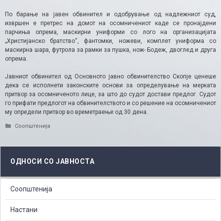
По барање на јавен обвинител и одобрување од надлежниот суд,
извршен е претрес на домот на осомничениот каде се пронајдени
парчиња опрема, маскирни униформи со лого на организацијата
„Христијанско братство“, фантомки, ножеви, комплет униформа со
маскирна шара, футрола за рамки за пушка, нож- Бодеж, двоглед и друга
опрема.
Јавниот обвинител од Основното јавно обвинителство Скопје ценеше
дека се исполнети законските основи за определување на мерката
притвор за осомниченото лице, за што до судот достави предлог. Судот
го прифати предлогот на обвинителството и со решение на осомничениот
му определи притвор во времетраење од 30 дена.
Categories
Соопштенија
ОДНОСИ СО ЈАВНОСТА
Соопштенија
Настани