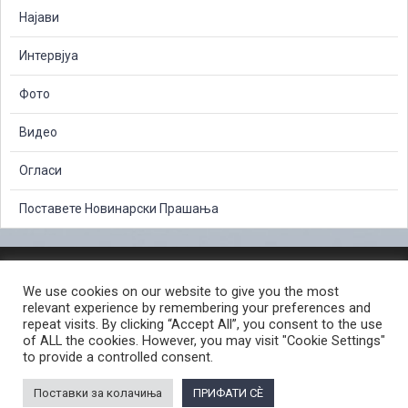
Најави
Интервјуа
Фото
Видео
Огласи
Поставете Новинарски Прашања
ЗАШТИТА НА ЛИЧНИ ПОДАТОЦИ
We use cookies on our website to give you the most
СЛОБОДЕН ПРИСТАП ДО ИНФОРМАЦИИ ОД ЈАВЕН КАРАКТЕР
relevant experience by remembering your preferences and
ПОСТАПКА ЗА ПРИЈАВА НА КРИВИЧНО ДЕЛО
КОРИСНИ ЛИНКОВИ
repeat visits. By clicking “Accept All”, you consent to the use
of ALL the cookies. However, you may visit "Cookie Settings"
ПОЛИТИКА ЗА ПРИВАТНОСТ ВЕБ СТРАНИЦА
to provide a controlled consent.
ПОЛИТИКА ЗА КОРИСТЕЊЕ КОЛАЧИЊА ВЕБ СТРАНА
Поставки за колачиња
ПРИФАТИ СÈ
© 2026 ЈАВНО ОБВИНИТЕЛСТВО НА РЕПУБЛИКА СЕВЕРНА МАКЕДОНИЈА •