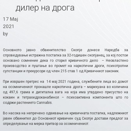
дилер на дрога
17 Мај
2021
by
Основното јавно обвинителство Скопје донесе Наредба за
спроведување истражна постапка за 32-годишен скопјанец, за кој постои
основано сомнение дека го сторил кривичното дело – Неовластено
производство и пуштање во промет на наркотични дроги, психотропни
супстанции и прекурсори од член 215 став 1 од Кривичниот законик.
При извршен претрес на 14 мај 2021 година, службените лица во домот
на осомничениот пронашле наркотична дрога – марихуана во количина
од 497,6 грама и дигитална вага на која има утврдено присуство на
кокаин и тетрахидроканабинол – психоактивна компонента што го
содржи растението Cannabis.
Во насока на непречено одвивање на кривичната постапка, надлежниот
јавен обвинител до Основниот кривичен суд Скопје достави предлог за
определување на мерка притвор за осомничениот.