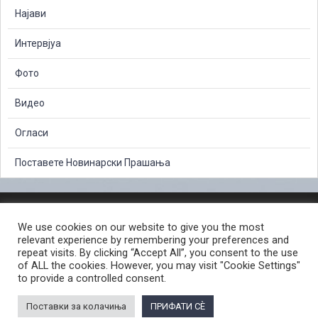
Најави
Интервјуа
Фото
Видео
Огласи
Поставете Новинарски Прашања
ЗАШТИТА НА ЛИЧНИ ПОДАТОЦИ
We use cookies on our website to give you the most
СЛОБОДЕН ПРИСТАП ДО ИНФОРМАЦИИ ОД ЈАВЕН КАРАКТЕР
relevant experience by remembering your preferences and
ПОСТАПКА ЗА ПРИЈАВА НА КРИВИЧНО ДЕЛО
КОРИСНИ ЛИНКОВИ
repeat visits. By clicking “Accept All”, you consent to the use
of ALL the cookies. However, you may visit "Cookie Settings"
ПОЛИТИКА ЗА ПРИВАТНОСТ ВЕБ СТРАНИЦА
to provide a controlled consent.
ПОЛИТИКА ЗА КОРИСТЕЊЕ КОЛАЧИЊА ВЕБ СТРАНА
Поставки за колачиња
ПРИФАТИ СÈ
© 2026 ЈАВНО ОБВИНИТЕЛСТВО НА РЕПУБЛИКА СЕВЕРНА МАКЕДОНИЈА •