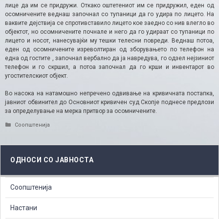
лице да им се придружи. Откако оштетениот им се придружил, еден од
осомничените веднаш започнал со тупаници да го удира по лицето. На
ваквите дејствија се спротивставило лицето кое заедно со нив влегло во
објектот, но осомничените почнале и него да го удираат со тупаници по
лицето и носот, нанесувајќи му тешки телесни повреди. Веднаш потоа,
еден од осомничените изреволтиран од зборувањето по телефон на
една од гостите , започнал вербално да ја навредува, го одзел нејзиниот
телефон и го скршил, а потоа започнал да го крши и инвентарот во
угостителскиот објект.
Во насока на натамошно непречено одвивање на кривичната постапка,
јавниот обвинител до Основниот кривичен суд Скопје поднесе предлози
за определување на мерка притвор за осомничените.
Categories
Соопштенија
ОДНОСИ СО ЈАВНОСТА
Соопштенија
Настани