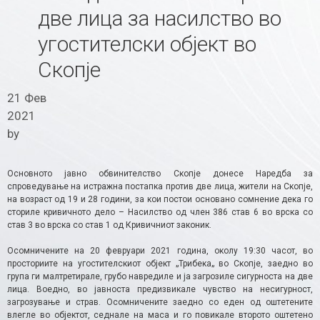
две лица за насилство во
угостителски објект во
Скопје
21 Фев
2021
by
Основното јавно обвинителство Скопје донесе Наредба за
спроведување на истражна постапка против две лица, жители на Скопје,
на возраст од 19 и 28 години, за кои постои основано сомнение дека го
сториле кривичното дело – Насилство од член 386 став 6 во врска со
став 3 во врска со став 1 од Кривичниот законик.
Осомничените на 20 февруари 2021 година, околу 19:30 часот, во
просториите на угостителскиот објект „Трибека„ во Скопје, заедно во
група ги малтретирале, грубо навредиле и ја загрозиле сигурноста на две
лица. Воедно, во јавноста предизвикале чувство на несигурност,
загрозување и страв. Осомничените заедно со еден од оштетените
влегле во објектот, седнале на маса и го повикале второто оштетено