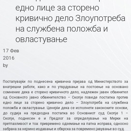
едно лице за сторено
кривично дело Злоупотреба
на службена положба и
овластување
17 Фев
2016
by
Постапувајќи по поднесена кривична пријава од Министерството за
внатрешни работи, како и по утврдување на постоење на основано
сомнение дека е сторено кривичното дело, надлежен јавен обвинител
од Основното јавно обвинителство – Скопје поведе постапка против
едно лице за сторено кривично дело – Злоупотреба на службена
положба и овластување. Ценејќи дека се исполнети законските основи,
до судија на предходна постапка во Основниот суд Скопје 1 –
Скопје, поднесен е и Предлог за определување на Мерки на
претпазливост и тоа: привремено одземање на патна исправа, односно
забрана за нејзино издавање и обврска за повремено јавување во суд.