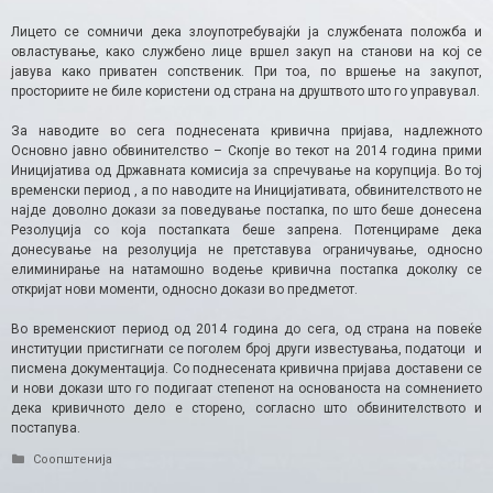
Лицето се сомничи дека злоупотребувајќи ја службената положба и
овластување, како службено лице вршел закуп на станови на кој се
јавува како приватен сопственик. При тоа, по вршење на закупот,
просториите не биле користени од страна на друштвото што го управувал.
За наводите во сега поднесената кривична пријава, надлежното
Основно јавно обвинителство – Скопје во текот на 2014 година прими
Иницијатива од Државната комисија за спречување на корупција. Во тој
временски период , а по наводите на Иницијативата, обвинителството не
најде доволно докази за поведување постапка, по што беше донесена
Резолуција со која постапката беше запрена. Потенцираме дека
донесување на резолуција не претставува ограничување, односно
елиминирање на натамошно водење кривична постапка доколку се
откријат нови моменти, односно докази во предметот.
Во временскиот период од 2014 година до сега, од страна на повеќе
институции пристигнати се поголем број други известувања, податоци и
писмена документација. Со поднесената кривична пријава доставени се
и нови докази што го подигаат степенот на основаноста на сомнението
дека кривичното дело е сторено, согласно што обвинителството и
постапува.
Categories
Соопштенија