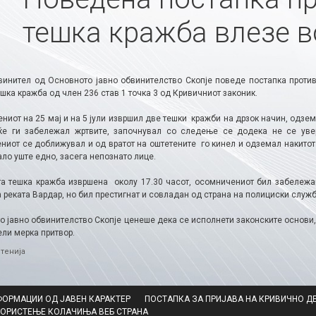
тешка кражба влезе в
винител од Основното јавно обвинителство Скопје поведе постапка против 
шка кражба од член 236 став 1 точка 3 од Кривичниот законик.
иот на 25 мај и на 5 јули извршил две тешки кражби на дрзок начин, одзем
е ги забележал жртвите, започнувал со следење се додека не се уве
ниот се доближувал и од вратот на оштетените го кинел и одземал накитот
ло уште едно, засега непознато лице.
та тешка кражба извршена околу 17.30 часот, осомничениот бил забележа
 реката Вардар, но бил престигнат и совладан од страна на полициски служ
о јавно обвинителство Скопје ценеше дека се исполнети законските основи
ели мерка притвор.
ries
тенија
ФОРМАЦИИ ОД ЈАВЕН КАРАКТЕР
ПОСТАПКА ЗА ПРИЈАВА НА КРИВИЧНО Д
КОРИСТЕЊЕ КОЛАЧИЊА ВЕБ СТРАНА