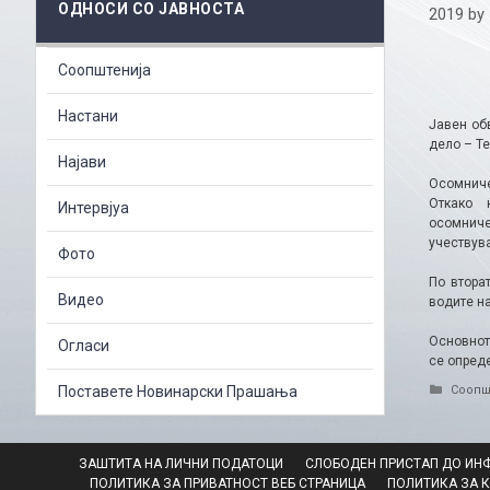
ОДНОСИ СО ЈАВНОСТА
2019
by
Соопштенија
Настани
Јавен об
дело – Те
Најави
Осомничен
Откако ќ
Интервјуа
осомниче
учествува
Фото
По втора
Видео
водите на
Основнот
Огласи
се опред
Catego
Поставете Новинарски Прашања
Соопш
ЗАШТИТА НА ЛИЧНИ ПОДАТОЦИ
СЛОБОДЕН ПРИСТАП ДО ИН
ПОЛИТИКА ЗА ПРИВАТНОСТ ВЕБ СТРАНИЦА
ПОЛИТИКА ЗА 