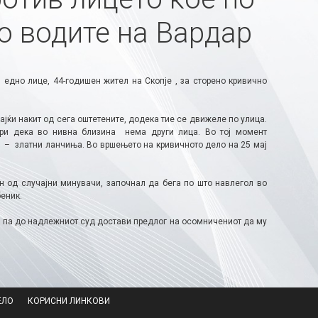
о водите на Вардар
едно лице, 44-годишен жител на Скопје , за сторено кривично
ајќи накит од сега оштетените, додека тие се движеле по улица.
ри дека во нивна близина нема други лица. Во тој момент
 – златни ланчиња. Во вршењето на кривичното дело на 25 мај
н од случајни минувачи, започнал да бега по што навлегол во
беник.
, па до надлежниот суд достави предлог на осомничениот да му
ЕЛО
КОРИСНИ ЛИНКОВИ