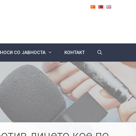
НОСИ СО ЈАВНОСТА
КОНТАКТ
отив лицето кое по