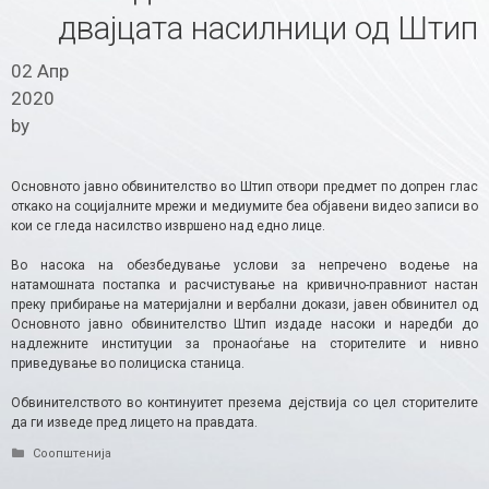
двајцата насилници од Штип
02 Апр
2020
by
Основното јавно обвинителство во Штип отвори предмет по допрен глас
откако на социјалните мрежи и медиумите беа објавени видео записи во
кои се гледа насилство извршено над едно лице.
Во насока на обезбедување услови за непречено водење на
натамошната постапка и расчистување на кривично-правниот настан
преку прибирање на материјални и вербални докази, јавен обвинител од
Основното јавно обвинителство Штип издаде насоки и наредби до
надлежните институции за пронаоѓање на сторителите и нивно
приведување во полициска станица.
Обвинителството во континуитет презема дејствија со цел сторителите
да ги изведе пред лицето на правдата.
Categories
Соопштенија