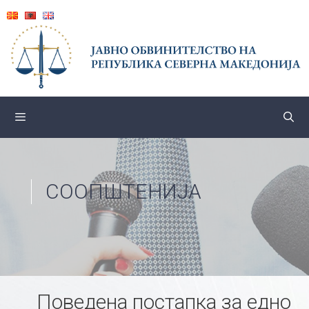
Skip
to
content
СООПШТЕНИЈА
Поведена постапка за едно