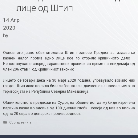
лице од Штип
14 Апр
2020
by
Основното јавно обвинителство Штип поднесе Предлог за издавање
казнен налог против едно лице кое го сторило кривичното дело –
Непостапување според здравствени прописи за време на епидемија од
член 206 став 1 од Кривичниот законик.
Лицето се товари дека на 30 март 2020 година, управувало возило низ
градот Штип иако во сила била забраната за движење на населението на
територијата на Република Северна Македонија.
Обвиителството предложи на Судот, на обвинетиот да му биде изречена
парична казна во висина од 100 дневни глоби , секоја од нив во висина
од по 20 евра во денарска противвредност.
Categories
Соопштенија