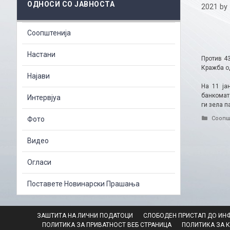
ОДНОСИ СО ЈАВНОСТА
2021
by
Соопштенија
Настани
Против 4
Кражба од
Најави
На 11 ја
банкомат
Интервјуа
ги зела п
Catego
Фото
Соопш
Видео
Огласи
Поставете Новинарски Прашања
ЗАШТИТА НА ЛИЧНИ ПОДАТОЦИ
СЛОБОДЕН ПРИСТАП ДО ИН
ПОЛИТИКА ЗА ПРИВАТНОСТ ВЕБ СТРАНИЦА
ПОЛИТИКА ЗА 