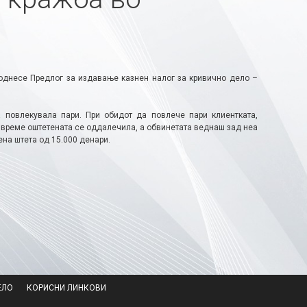
поднесе Предлог за издавање казнен налог за кривично дело –
а повлекувала пари. При обидот да повлече пари клиентката,
а време оштетената се оддалечила, а обвинетата веднаш зад неа
ена штета од 15.000 денари.
ЕЛО
КОРИСНИ ЛИНКОВИ