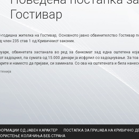
Гостивар
3-годишна жителка на Гостивар, Основното јавно обвинителство Гостивар 
 член 235 став 1 од Кривичниот законик.
нуари, обвинетата застанала во ред за банкомат зад една оштетена кој
от задоцнил, па сумата од 15.000 денари ја исфрлил со задоцнување. За то
арите и наместо да пријави, си заминала. Со ова на оштетената и била нанес
ries
тенија
ФОРМАЦИИ ОД ЈАВЕН КАРАКТЕР
ПОСТАПКА ЗА ПРИЈАВА НА КРИВИЧНО Д
КОРИСТЕЊЕ КОЛАЧИЊА ВЕБ СТРАНА