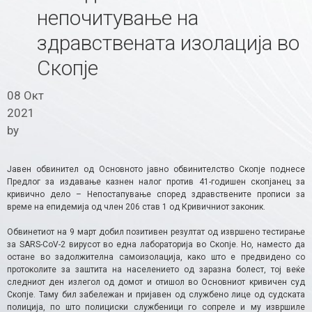
непочитување на
здравствената изолација во
Скопје
08 Окт
2021
by
Јавен обвинител од Основното јавно обвинителство Скопје поднесе
Предлог за издавање казнен налог против 41-годишен скопјанец за
кривично дело – Непостапување според здравствените прописи за
време на епидемија од член 206 став 1 од Кривичниот законик.
Обвинетиот на 9 март добил позитивен резултат од извршено тестирање
за SARS-CoV-2 вирусот во една лабораторија во Скопје. Но, наместо да
остане во задолжителна самоизолација, како што е предвидено со
протоколите за заштита на населението од заразна болест, тој веќе
следниот ден излегол од домот и отишол во Основниот кривичен суд
Скопје. Таму бил забележан и пријавен од службено лице од судската
полиција, по што полициски службеници го сопреле и му извршиле