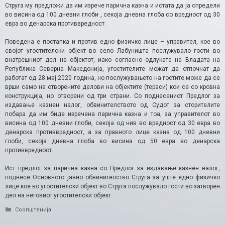
Струга му предложи да им изрече парична казна и истата да ја определи
во висина од 100 дневни глоби , секоја дневна глоба со вредност од 30
евра во денарска противвредност.
Поведена е постапка и против едно физичко лице – управител, кое во
својот угостителски објект во село Лабуништа послужувало гости во
внатрешниот дел на објектот, иако согласно одлуката на Владата на
Република Северна Македонија, угостителите можат да отпочнат да
работат од 28 мај 2020 година, но послужувањето на гостите може да се
врши само на отворените делови на објектите (тераси) кои се со кровна
конструкција, но отворени од три страни. Со поднесениот Предлог за
издавање казнен налог, обвинителството од Судот за сторителите
побара да им биде изречена парична казна и тоа, за управителот во
висина од 100 дневни глоби, секоја од нив во вредност од 30 евра во
денарска противвредност, а за правното лице казна од 100 дневни
глоби, секоја дневна глоба во висина од 50 евра во денарска
противвредност.
Ист предлог за парична казна со Предлог за издавање казнен налог,
поднесе Основното јавно обвинителство Струга за уште едно физичко
лице кое во угостителски објект во Струга послужувало гости во затворен
дел на неговиот угостителски објект.
Categories
Соопштенија