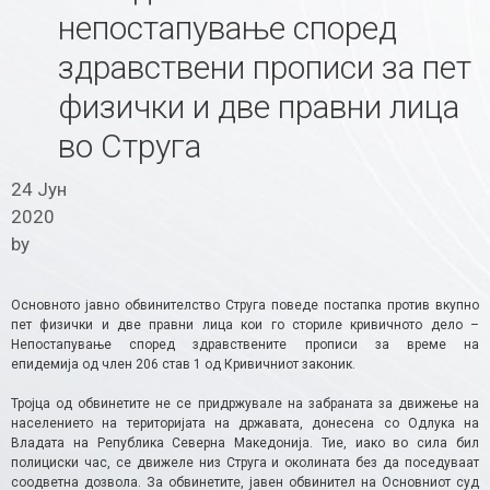
непостапување според
здравствени прописи за пет
физички и две правни лица
во Струга
24 Јун
2020
by
Основното јавно обвинителство Струга поведе постапка против вкупно
пет физички и две правни лица кои го сториле кривичното дело –
Непостапување според здравствените прописи за време на
епидемија од член 206 став 1 од Кривичниот законик.
Тројца од обвинетите не се придржувале на забраната за движење на
населението на територијата на државата, донесена со Одлука на
Владата на Република Северна Македонија. Тие, иако во сила бил
полициски час, се движеле низ Струга и околината без да поседуваат
соодветна дозвола. За обвинетите, јавен обвинител на Основниот суд