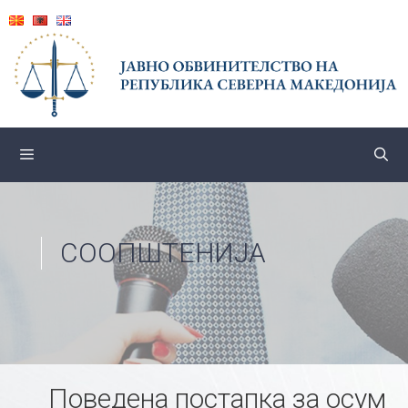
Skip
to
content
СООПШТЕНИЈА
Поведена постапка за осум