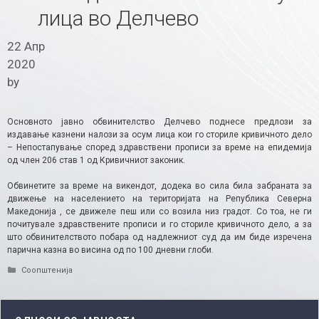
лица во Делчево
22 Апр
2020
by
Основното јавно обвинителство Делчево поднесе предлози за
издавање казнени налози за осум лица кои го сториле кривичното дело
– Непостапување според здравствени прописи за време на епидемија
од член 206 став 1 од Кривичниот законик.
Обвинетите за време на викендот, додека во сила била забраната за
движење на населението на територијата на Република Северна
Македонија , се движеле пеш или со возила низ градот. Со тоа, не ги
почитувале здравствените прописи и го сториле кривичното дело, а за
што обвинителството побара од надлежниот суд да им биде изречена
парична казна во висина од по 100 дневни глоби.​
Categories
Соопштенија