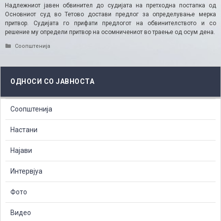
Надлежниот јавен обвинител до судијата на претходна постапка од
Основниот суд во Тетово достави предлог за определување мерка
притвор. Судијата го прифати предлогот на обвинителството и со
решение му определи притвор на осомничениот во траење од осум дена.​
Categories
Соопштенија
ОДНОСИ СО ЈАВНОСТА
Соопштенија
Настани
Најави
Интервјуа
Фото
Видео