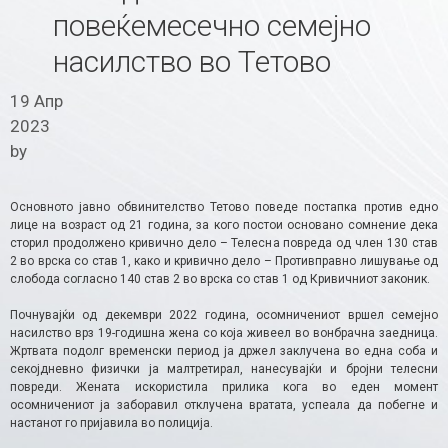
повеќемесечно семејно
насилство во Тетово
19 Апр
2023
by
Основното јавно обвинителство Тетово поведе постапка против едно
лице на возраст од 21 година, за кого постои основано сомнение дека
сторил продолжено кривично дело – Телесна повреда од член 130 став
2 во врска со став 1, како и кривично дело – Противправно лишување од
слобода согласно 140 став 2 во врска со став 1 од Кривичниот законик.
Почнувајќи од декември 2022 година, осомничениот вршел семејно
насилство врз 19-годишна жена со која живеел во вонбрачна заедница.
Жртвата подолг временски период ја држел заклучена во една соба и
секојдневно физички ја малтретирал, нанесувајќи и бројни телесни
повреди. Жената искористила прилика кога во еден момент
осомничениот ја заборавил отклучена вратата, успеала да побегне и
настанот го пријавила во полиција.