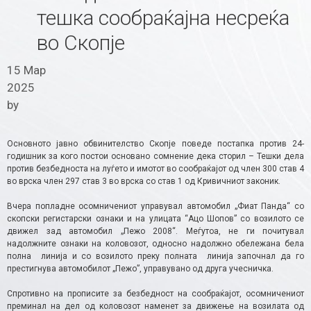
тешка сообраќајна несреќа
во Скопје
15 Мар
2025
by
Основното јавно обвинителство Скопје поведе постапка против 24-
годишник за кого постои основано сомнение дека сторил – Тешки дела
против безбедноста на луѓето и имотот во сообраќајот од член 300 став 4
во врска член 297 став 3 во врска со став 1 од Кривичниот законик.
Вчера попладне осомничениот управувал автомобил „Фиат Панда“ со
скопски регистарски ознаки и на улицата “Ацо Шопов” со возилото се
движел зад автомобил „Пежо 2008“. Меѓутоа, не ги почитувал
надолжните ознаки на коловозот, односно надолжно обележана бела
полна линија и со возилото преку полната линија започнал да го
престигнува автомобилот „Пежо”, управувано од друга учесничка.
Спротивно на прописите за безбедност на сообраќајот, осомничениот
преминал на дел од коловозот наменет за движење на возилата од