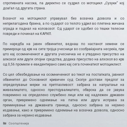
спротивната насока, па директно се судрил со мотоцикл „Сузуки“ кој
доаѓал од другата страна.
Возачот на мотоциклот управувал без возачка дозвола и со
неприлагодена брзина, а по сударот со телото удрил во плетена жичана
ограда и паднал на коловозот. Од ударот се здобил со тешки телесни
повреди и починал на КАРИЛ.
По наредба на јавен обвинител, веднаш по настанот земени се
примероци од крв на сите тројца учесници во сообраќајната несреќа, при
што кај осомничениот и другата учесничка не е утврдено присуство на
алкохол или други опојни средства, додека присуство на алхохол во крв
од 0,56 промили е евидентирано само кај сега починатиот мотоциклист.
Со цел обезбедување на осомничениот во текот на постапката, јавниот
обвинител до Основниот кривичен суд Скопје достави предлог за
определување мерки на претпазливост: забрана за напуштање на
живеалиштето, односно престојувалиштето, обврска да се јавува
повремено на определено службено лице или кај надлежен државен
орган, привремено одземање на патна или друга исправа за
преминување на државната граница, односно забрана за нејзино
издавање, како и привремено одземање на возачка дозвола, односно
забрана за нејзино издавање.
Categories
Соопштенија