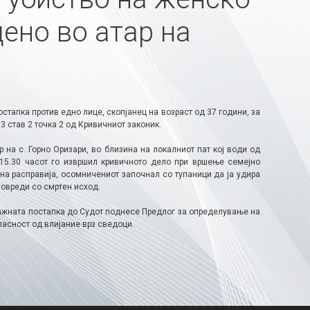
ено во атар на
тапка против едно лице, скопјанец на возраст од 37 години, за
 став 2 точка 2 од Кривичниот законик.
 на с. Горно Оризари, во близина на локалниот пат кој води од
 15.30 часот го извршил кривичното дело при вршење семејно
на расправија, осомничениот започнал со тупаници да ја удира
повреди со смртен исход.
ажната постапка до Судот поднесе Предлог за определување на
пасност од влијание врз сведоци.