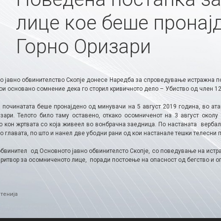
лице кое беше пронајд
Горно Оризари
о јавно обвинителство Скопје донесе Наредба за спроведување истражна пос
ои основано сомнение дека го сторил кривичното дело – Убиство од член 123
 починатата беше пронајдено од минувачи на 5 август 2019 година, во атар
зари. Телото било таму оставено, откако осомниченот на 3 август околу
о кон жртвата со која живеел во вонбрачна заедница. По настаната вербал
о главата, по што и нанел две убодни рани од кои настанале тешки телесни 
обвинител од Основното јавно обвинителсто Скопје, со поведување на истр
притвор за осомниченото лице, поради постоење на опасност од бегство и о
ries
тенија