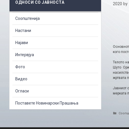
ОДНОСИ СО ЈАВНОСТА
2020
by
Соопштенија
Настани
Најави
Основнот
кого пост
Интервјуа
Телото на
Фото
Шуто Ори
насилств
жртвата п
Видео
Јавниот 
Огласи
мерката 
Поставете Новинарски Прашања
Catego
Соопш