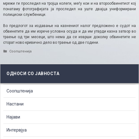
мрежи ги проследил на тројца колеги, меѓу кои и на второобвинетиот кој
понатаму фотографијата ја проследил на уште двајца униформирани
полициски службеници.
Во предлогот за издавање на казнениот налог предложено е судот на
обвинетите да им изрече условна осуда и да им утврди казна затвор во
траење од три месеци, што нема да се изврши доколку обвинетите не
сторат ново кривично дело во траење од две години.​
Categories
Соопштенија
ОДНОСИ СО ЈАВНОСТА
Соопштенија
Настани
Најави
Интервјуа