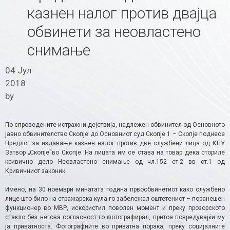
казнен налог против двајца
обвинети за неовластено
снимање
04 Јул
2018
by
По спроведените истражни дејствија, надлежен обвинител од Основното
јавно обвинителство Скопје до Основниот суд Скопје 1 – Скопје поднесе
Предлог за издавање казнен налог против две службени лица од КПУ
Затвор „Скопје“во Скопје. На лицата им се става на товар дека сториле
кривично дело Неовластено снимање од чл.152 ст.2 вв ст.1 од
Кривичниот законик.
Имено, на 30 ноември минатата година првообвинетиот како службено
лице што било на стражарска кула го забележал оштетениот – поранешен
функционер во МВР, искористил поволен момент и преку прозорското
стакло без негова согласност го фотографирал, притоа повредувајќи му
ја приватноста. Фотографиите во приватна порака, преку социјалните