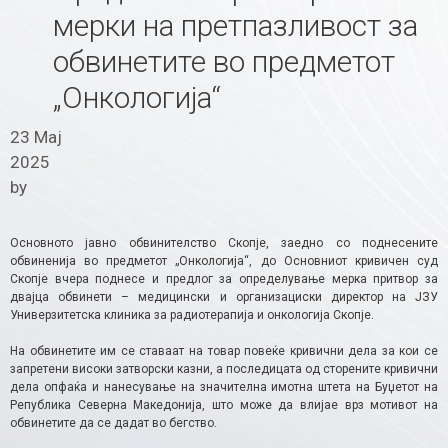
мерки на претпазливост за
обвинетите во предметот
„Онкологија“
23 Мај
2025
by
Основното јавно обвинителство Скопје, заедно со поднесените
обвиненија во предметот „Онкологија“, до Основниот кривичен суд
Скопје вчера поднесе и предлог за определување мерка притвор за
двајца обвинети – медицински и организациски директор на ЈЗУ
Универзитетска клиника за радиотерапија и онкологија Скопје.
На обвинетите им се ставаат на товар повеќе кривични дела за кои се
запретени високи затворски казни, а последицата од сторените кривични
дела опфаќа и нанесување на значителна имотна штета на Буџетот на
Република Северна Македонија, што може да влијае врз мотивот на
обвинетите да се дадат во бегство.