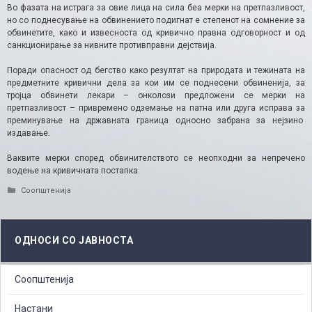
Во фазата на истрага за овие лица на сила беа мерки на претпазливост,
но со поднесување на обвинението подигнат е степенот на сомнение за
обвинетите, како и извесноста од кривично правна одговорност и од
санкционирање за нивните противправни дејствија.
Поради опасност од бегство како резултат на природата и тежината на
предметните кривични дела за кои им се поднесени обвиненија, за
тројца обвинети лекари – онколози предложени се мерки на
претпазливост – привремено одземање на патна или друга исправа за
преминување на државната граница односно забрана за нејзино
издавање.
Ваквите мерки според обвинителството се неопходни за непречено
водење на кривичната постапка.
Categories
Соопштенија
ОДНОСИ СО ЈАВНОСТА
Соопштенија
Настани