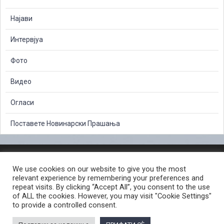
Најави
Интервјуа
Фото
Видео
Огласи
Поставете Новинарски Прашања
ЗАШТИТА НА ЛИЧНИ ПОДАТОЦИ
We use cookies on our website to give you the most
СЛОБОДЕН ПРИСТАП ДО ИНФОРМАЦИИ ОД ЈАВЕН КАРАКТЕР
relevant experience by remembering your preferences and
ПОСТАПКА ЗА ПРИЈАВА НА КРИВИЧНО ДЕЛО
КОРИСНИ ЛИНКОВИ
repeat visits. By clicking “Accept All”, you consent to the use
of ALL the cookies. However, you may visit "Cookie Settings"
ПОЛИТИКА ЗА ПРИВАТНОСТ ВЕБ СТРАНИЦА
to provide a controlled consent.
ПОЛИТИКА ЗА КОРИСТЕЊЕ КОЛАЧИЊА ВЕБ СТРАНА