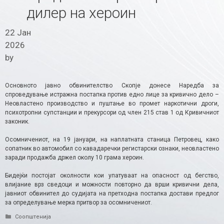
дилер на хероин
22 Јан
2026
by
Основното јавно обвинителство Скопје донесе Наредба за
спроведување истражна постапка против едно лице за кривично дело –
Неовластено производство и пуштање во промет наркотични дроги,
психотропни супстанции и прекурсори од член 215 став 1 од Кривичниот
законик.
Осомничениот, на 19 јануари, на наплатната станица Петровец, како
сопатник во автомобил со кавадаречки регистарски ознаки, неовластено
заради продажба држел околу 10 грама хероин.
Бидејќи постојат околности кои упатуваат на опасност од бегство,
влијание врз сведоци и можности повторно да врши кривични дела,
јавниот обвинител до судијата на претходна постапка достави предлог
за определување мерка притвор за осомничениот.
Categories
Соопштенија