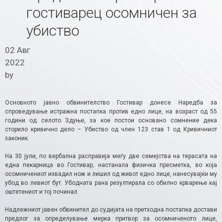
гостиварец осомничен за
убиство
02 Авг
2022
by
Основното јавно обвинителство Гостивар донесе Наредба за
спроведување истражна постапка против едно лице, на возраст од 55
години од селото Здуње, за кое постои основано сомнение дека
сторило кривично дело – Убиство од член 123 став 1 од Кривичниот
законик.
На 30 јули, по вербална расправија меѓу две семејства на терасата на
една пекарница во Гостивар, настанала физичка пресметка, во која
осомничениот извадил нож и лишил од живот едно лице, нанесувајќи му
убод во левиот бут. Убодната рана резултирала со обилно крварење кај
оштетениот и тој починал.
Надлежниот јавен обвинител до судијата на претходна постапка достави
предлог за определување мерка притвор за осомниченото лице,