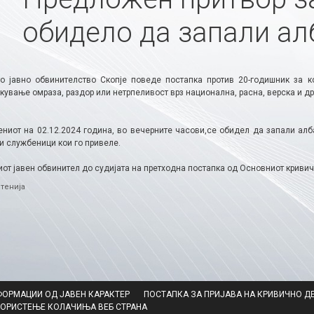
обидело да запали ал
о јавно обвинителство Скопје поведе постапка против 20-годишник за 
кување омраза, раздор или нетрпеливост врз национална, расна, верска и д
ниот на 02.12.2024 година, во вечерните часови,се обидел да запали ал
и службеници кои го привеле.
от јавен обвинител до судијата на претходна постапка од Основниот кривич
ries
тенија
ФОРМАЦИИ ОД ЈАВЕН КАРАКТЕР
ПОСТАПКА ЗА ПРИЈАВА НА КРИВИЧНО Д
КОРИСТЕЊЕ КОЛАЧИЊА ВЕБ СТРАНА