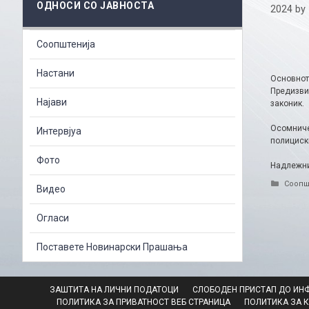
ОДНОСИ СО ЈАВНОСТА
2024
by
Соопштенија
Настани
Основнот
Предизви
Најави
законик.
Осомниче
Интервјуа
полициск
Фото
Надлежни
Catego
Соопш
Видео
Огласи
Поставете Новинарски Прашања
ЗАШТИТА НА ЛИЧНИ ПОДАТОЦИ
СЛОБОДЕН ПРИСТАП ДО ИН
ПОЛИТИКА ЗА ПРИВАТНОСТ ВЕБ СТРАНИЦА
ПОЛИТИКА ЗА 