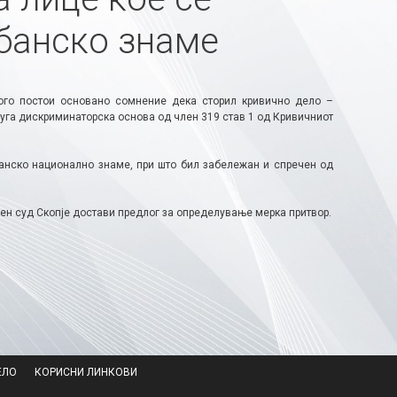
банско знаме
кого постои основано сомнение дека сторил кривично дело –
руга дискриминаторска основа од член 319 став 1 од Кривичниот
банско национално знаме, при што бил забележан и спречен од
ен суд Скопје достави предлог за определување мерка притвор.
ЕЛО
КОРИСНИ ЛИНКОВИ