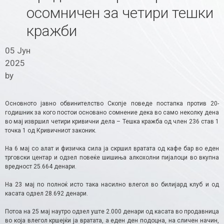
осомничен за четири тешки
кражби
05 Јун
2025
by
Основното јавно обвинителство Скопје поведе постапка против 20-
годишник за кого постои основано сомнение дека во само неколку дена
во мај извршил четири кривични дела – Тешка кражба од член 236 став 1
точка 1 од Кривичниот законик.
На 6 мај со алат и физичка сила ја скршил вратата од кафе бар во еден
трговски центар и одзел повеќе шишиња алкохолни пијалоци во вкупна
вредност 25.664 денари.
На 23 мај по полноќ исто така насилно влегол во билијард клуб и од
касата одзел 28.692 денари.
Потоа на 25 мај наутро одзел уште 2.000 денари од касата во продавница
во која влегол кршејќи ја вратата, а еден ден подоцна, на сличен начин,