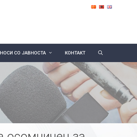
НОСИ СО ЈАВНОСТА
КОНТАКТ
а осомничен за