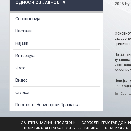
ОДНОСИ СО ЈАВНОСТА
2025
by
Соопштенија
Настани
Основнот
здравств
Најави
кривично
На 29 ју
Интервјуа
тупаница
исто так
Фото
осомничен
Видео
Ценејќи 
претходн
Огласи
Catego
Соопш
Поставете Новинарски Прашања
ЗАШТИТА НА ЛИЧНИ ПОДАТОЦИ
СЛОБОДЕН ПРИСТАП ДО ИН
ПОЛИТИКА ЗА ПРИВАТНОСТ ВЕБ СТРАНИЦА
ПОЛИТИКА ЗА 