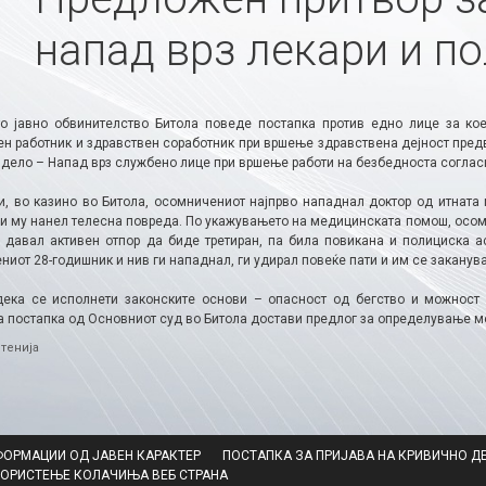
напад врз лекари и п
о јавно обвинителство Битола поведе постапка против едно лице за ко
ен работник и здравствен соработник при вршење здравствена дејност предв
 дело – Напад врз службено лице при вршење работи на безбедноста соглас
ни, во казино во Битола, осомничениот најпрво нападнал доктор од итната
 и му нанел телесна повреда. По укажувањето на медицинската помош, осом
а давал активен отпор да биде третиран, па била повикана и полициска а
иот 28-годишник и нив ги нападнал, ги удирал повеќе пати и им се заканува
дека се исполнети законските основи – опасност од бегство и можност 
а постапка од Основниот суд во Битола достави предлог за определување м
ries
тенија
ФОРМАЦИИ ОД ЈАВЕН КАРАКТЕР
ПОСТАПКА ЗА ПРИЈАВА НА КРИВИЧНО Д
КОРИСТЕЊЕ КОЛАЧИЊА ВЕБ СТРАНА