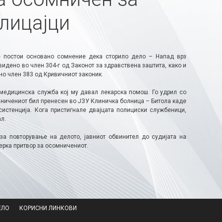
олицајци
е постои основано сомнение дека сторило дело – Напад врз
идено во член 304-г од Законот за здравствена заштита, како и
но член 383 од Кривичниот законик.
 медицинска служба кој му давал лекарска помош. Го удрил со
ничениот бил пренесен во ЈЗУ Клиничка болница – Битола каде
систенција. Кога пристигнале двајцата полициски службеници,
л.
за повторување на делото, јавниот обвинител до судијата на
ерка притвор за осомничениот.
ЕЛО
КОРИСНИ ЛИНКОВИ