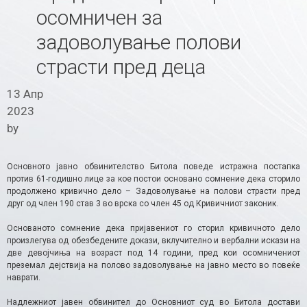
осомничен за
задоволување полови
страсти пред деца
13 Апр
2023
by
Основното јавно обвинителство Битола поведе истражна постапка
против 61-годишно лице за кое постои основано сомнение дека сторило
продолжено кривично дело – Задоволување на полови страсти пред
друг од член 190 став 3 во врска со член 45 од Кривичниот законик.
Основаното сомнение дека пријавениот го сторил кривичното дело
произлегува од обезбедените докази, вклучително и вербални искази на
две девојчиња на возраст под 14 години, пред кои осомничениот
преземал дејствија на полово задоволување на јавно место во повеќе
наврати.
Надлежниот јавен обвинител до Основниот суд во Битола достави