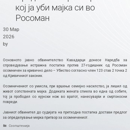
кој ја уби мајка си во
Росоман
30 Мар
2026
by
Основното јавно обвинителство Кавадарци донесе Наредба за
спроведување истражна постапка против 27-годишник од Росоман
осомничен за кривично дело – Убиство согласно член 123 став 2 точка 2
од Кривичниот законик.
Осомничениот со умисла, при вршење семејно насилство, ја лишил од
живот сопствената мајка. Додеката жената спиела во една од собите,
тој ја прободел со кујнски нож во вратот, нанесувајќи и смртоносни
повреди.
Јавниот обвинител до судијата на претходна постапка достави предлог
за определување мерка притвор за осомничениот.
Categories
Соопштенија