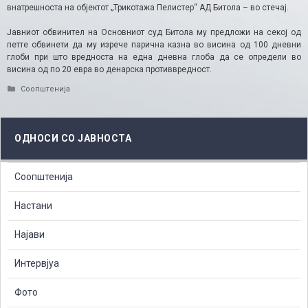
внатрешноста на објектот „Трикотажа Пелистер“ АД Битола – во стечај.
Јавниот обвинител на Основниот суд Битола му предложи на секој од
петте обвинети да му изрече парична казна во висина од 100 дневни
глоби при што вредноста на една дневна глоба да се определи во
висина од по 20 евра во денарска противвредност.
Categories
Соопштенија
ОДНОСИ СО ЈАВНОСТА
Соопштенија
Настани
Најави
Интервјуа
Фото