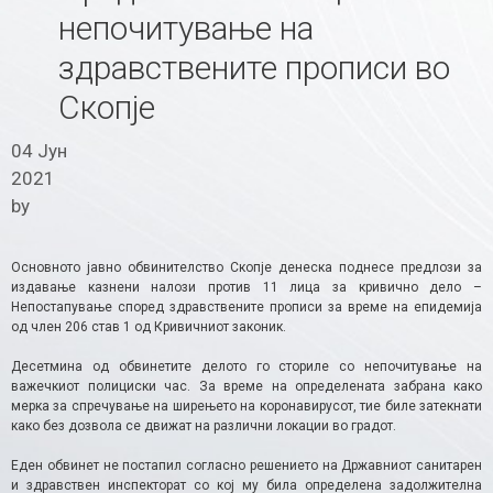
непочитување на
здравствените прописи во
Скопје
04 Јун
2021
by
Основното јавно обвинителство Скопје денеска поднесе предлози за
издавање казнени налози против 11 лица за кривично дело –
Непостапување според здравствените прописи за време на епидемија
од член 206 став 1 од Кривичниот законик.
Десетмина од обвинетите делото го сториле со непочитување на
важечкиот полициски час. За време на определената забрана како
мерка за спречување на ширењето на коронавирусот, тие биле затекнати
како без дозвола се движат на различни локации во градот.
Еден обвинет не постапил согласно решението на Државниот санитарен
и здравствен инспекторат со кој му била определена задолжителна