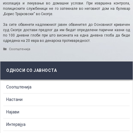
изолација и лекување во домашни услови. При извршена контрола,
полициските службеници не го затекнале во неговиот дом на булевар
„Борис Трајковски“ во Скопје.
За сите обвинети надлежниот јавен обвинител до Основниот кривичен
суд Скопје достави предлог да им бидат определени парични казни од
по 100 дневни глоби при што висината на една дневна глоба да биде
одредена на 20 евра во денарска противвредност.​
Categories
Соопштенија
ОДНОСИ СО ЈАВНОСТА
Соопштенија
Настани
Најави
Интервјуа