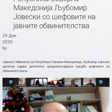
Македонија Љубомир
Јовески со шефовите на
јавните обвинителства
29 Дек
2020
by
Јавниот обвинител на Република Северна Македонија, Љубомир Јовески
денеска одржа дигитална предновогодишна средба шефовите на
обвинителствата.