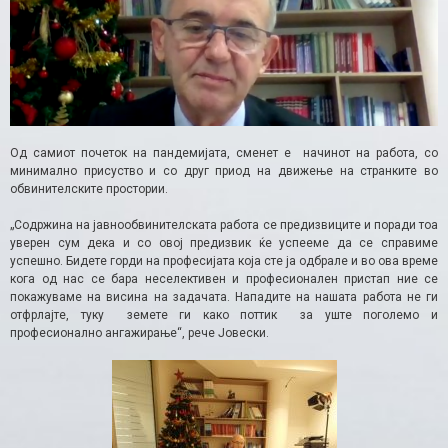
Од самиот почеток на пандемијата, сменет е начинот на работа, со
минимално присуство и со друг приод на движење на странките во
обвинителските простории.
„Содржина на јавнообвинителската работа се предизвиците и поради тоа
уверен сум дека и со овој предизвик ќе успееме да се справиме
успешно. Бидете горди на професијата која сте ја одбрале и во ова време
кога од нас се бара неселективен и професионален пристап ние се
покажуваме на висина на задачата. Нападите на нашата работа не ги
отфрлајте, туку земете ги како поттик за уште поголемо и
професионално ангажирање“, рече Јовески.