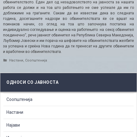
обвинителството. Еден дел од незадоволството на јавноста за нашата
работа се должи и на тоа што работењето не сме успеале да им го
доближиме на граѓаните. Сакам да ве известам дека во следната
година, досегашните надзори во обвинителствата ќе се вршат на
поинаков начин, со оглед на тоа што започнува постапка на
индивидуално согледување и оценка на работењето на секој обвинител
поединечно“, рече јавниот обвинител на Република Северна Македонија,
Љубомир Јовески и им порача на шефовите на обвинителствата желбите
за успешна и среќна Нова година да ги пренесат на другите обвинители
и вработени во обвинителствата.
Categories
Настани
,
Соопштенија
ОДНОСИ СО ЈАВНОСТА
Соопштенија
Настани
Најави