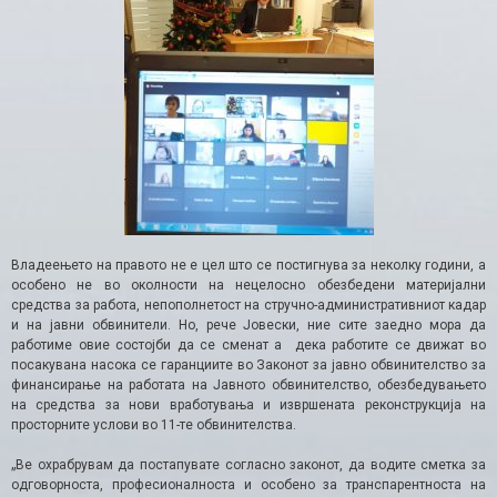
Владеењето на правото не е цел што се постигнува за неколку години, а
особено не во околности на нецелосно обезбедени материјални
средства за работа, непополнетост на стручно-административниот кадар
и на јавни обвинители. Но, рече Јовески, ние сите заедно мора да
работиме овие состојби да се сменат а дека работите се движат во
посакувана насока се гаранциите во Законот за јавно обвинителство за
финансирање на работата на Јавното обвинителство, обезбедувањето
на средства за нови вработувања и извршената реконструкција на
просторните услови во 11-те обвинителства.
„Ве охрабрувам да постапувате согласно законот, да водите сметка за
одговорноста, професионалноста и особено за транспарентноста на