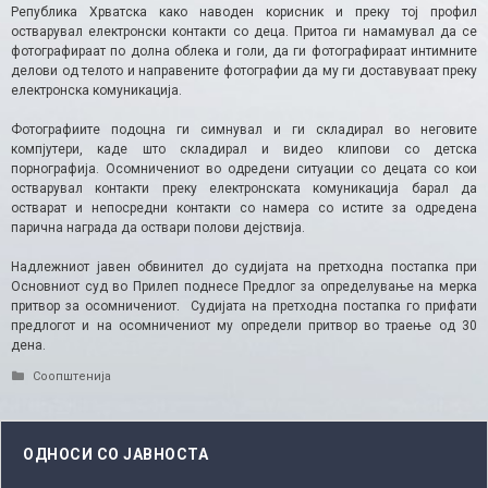
Република Хрватска како наводен корисник и преку тој профил
остварувал електронски контакти со деца. Притоа ги намамувал да се
фотографираат по долна облека и голи, да ги фотографираат интимните
делови од телото и направените фотографии да му ги доставуваат преку
електронска комуникација.
Фотографиите подоцна ги симнувал и ги складирал во неговите
компјутери, каде што складирал и видео клипови со детска
порнографија. Осомничениот во одредени ситуации со децата со кои
остварувал контакти преку електронската комуникација барал да
остварат и непосредни контакти со намера со истите за одредена
парична награда да оствари полови дејствија.
Надлежниот јавен обвинител до судијата на претходна постапка при
Основниот суд во Прилеп поднесе Предлог за определување на мерка
притвор за осомничениот. Судијата на претходна постапка го прифати
предлогот и на осомничениот му определи притвор во траење од 30
дена.
Categories
Соопштенија
ОДНОСИ СО ЈАВНОСТА