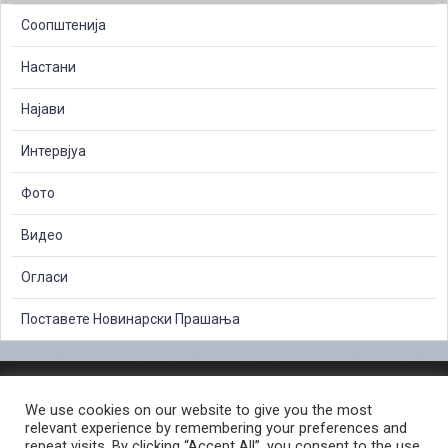
Соопштенија
Настани
Најави
Интервјуа
Фото
Видео
Огласи
Поставете Новинарски Прашања
ЗАШТИТА НА ЛИЧНИ ПОДАТОЦИ
We use cookies on our website to give you the most
СЛОБОДЕН ПРИСТАП ДО ИНФОРМАЦИИ ОД ЈАВЕН КАРАКТЕР
relevant experience by remembering your preferences and
ПОСТАПКА ЗА ПРИЈАВА НА КРИВИЧНО ДЕЛО
КОРИСНИ ЛИНКОВИ
repeat visits. By clicking “Accept All”, you consent to the use