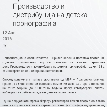
Производство и
дистрибуција на детска
порнографија
12 Авг
2016
by
Основното јавно обвинителство – Прилеп започна постапка против 30-
годишен прилепчанец кој се сомничи за сторено кривично
дело Производство и дистрибуција на детска порнографија од чл.193-а
ст.3 во врска со ст.2 од Кривичниот законик.
Според кривичната пријава доставена од МВР – Полициска станица
Прилеп, за лицето постои основано сомнение дека од втората половина
на 2012 година до 10.08.2016 година преку компјутерски систем
набавувал за себе и поседувал детска порнографија.
Тој на социјалната мрежа Фејсбук регистрирал лажен профил со лажно
име, на кој на насловната страна поставил фотографија од девојче од