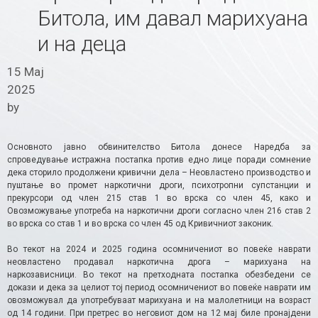
Битола, им давал марихуана
и на деца
15 Мај
2025
by
Основното јавно обвинителство Битола донесе Наредба за
спроведување истражна постапка против едно лице поради сомнение
дека сторило продолжени кривични дела – Неовластено производство и
пуштање во промет наркотични дроги, психотропни супстанции и
прекурсори од член 215 став 1 во врска со член 45, како и
Овозможување употреба на наркотични дроги согласно член 216 став 2
во врска со став 1 и во врска со член 45 од Кривичниот законик.
Во текот на 2024 и 2025 година осомничениот во повеќе наврати
неовластено продавал наркотична дрога – марихуана на
наркозависници. Во текот на претходната постапка обезбедени се
докази и дека за целиот тој период осомничениот во повеќе наврати им
овозможувал да употребуваат марихуана и на малолетници на возраст
од 14 години. При претрес во неговиот дом на 12 мај биле пронајдени