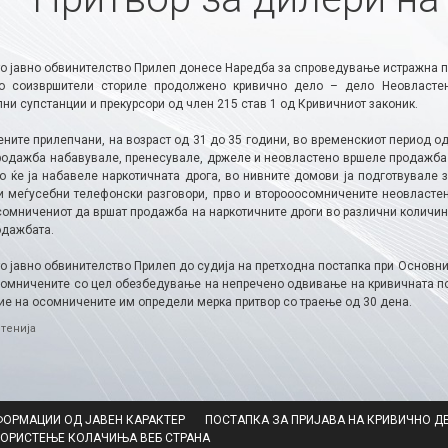
о јавно обвинителство Прилеп донесе Наредба за спроведување истражна по
о соизвршители сториле продолжено кривично дело – дело Неовластен
ни супстанции и прекурсори од член 215 став 1 од Кривичниот законик.
ните прилепчани, на возраст од 31 до 35 години, во временскиот период о
родажба набавувале, пренесувале, држеле и неовластено вршеле продажба н
ко ќе ја набавеле наркотичната дрога, во нивните домови ја подготвувале 
и меѓусебни телефонски разговори, прво и второоосомничените неовластен
омничениот да вршат продажба на наркотичните дроги во различни количини 
одажбата.
о јавно обвинителство Прилеп до судија на претходна постапка при Основн
сомничените со цел обезбедување на непречено одвивање на кривичната пос
ие на осомничените им определи мерка притвор со траење од 30 дена.​
ries
тенија
ФОРМАЦИИ ОД ЈАВЕН КАРАКТЕР
ПОСТАПКА ЗА ПРИЈАВА НА КРИВИЧНО Д
КОРИСТЕЊЕ КОЛАЧИЊА ВЕБ СТРАНА