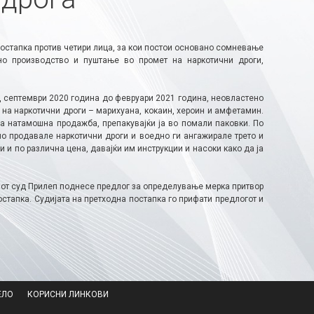
стапка против четири лица, за кои постои основано сомневање
о производство и пуштање во промет на наркотични дроги,
д септември 2020 година до февруари 2021 година, неовластено
а наркотични дроги – марихуана, кокаин, хероин и амфетамин.
за натамошна продажба, препакувајќи ја во помали паковки. По
о продавале наркотични дроги и воедно ги ангажирале трето и
и по различна цена, давајќи им инструкции и насоки како да ја
иот суд Прилеп поднесе предлог за определување мерка притвор
тапка. Судијата на претходна постапка го прифати предлогот и
ЕЛО
КОРИСНИ ЛИНКОВИ