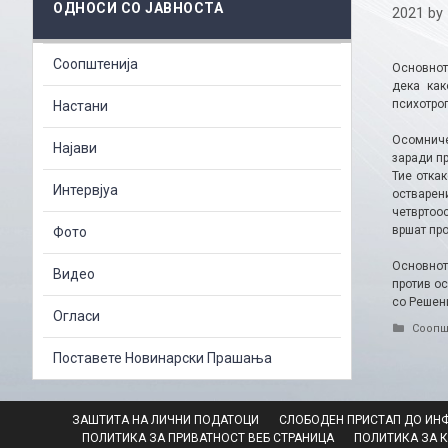
ОДНОСИ СО ЈАВНОСТА
2021
by
Соопштенија
Основнот
дека как
психотроп
Настани
Осомниче
Најави
заради п
Тие отка
Интервјуа
остварен
четвртоос
вршат пр
Фото
Основнот
Видео
против о
со Решен
Огласи
Catego
Соопш
Поставете Новинарски Прашања
ЗАШТИТА НА ЛИЧНИ ПОДАТОЦИ
СЛОБОДЕН ПРИСТАП ДО ИН
ПОЛИТИКА ЗА ПРИВАТНОСТ ВЕБ СТРАНИЦА
ПОЛИТИКА ЗА 