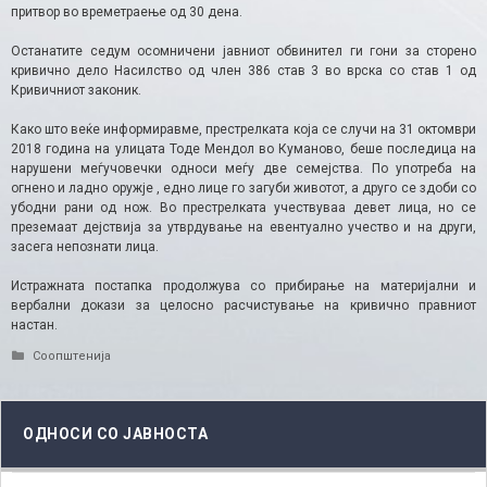
притвор во времетраење од 30 дена.
Останатите седум осомничени јавниот обвинител ги гони за сторено
кривично дело Насилство од член 386 став 3 во врска со став 1 од
Кривичниот законик.
Како што веќе информиравме, престрелката која се случи на 31 октомври
2018 година на улицата Тоде Мендол во Куманово, беше последица на
нарушени меѓучовечки односи меѓу две семејства. По употреба на
огнено и ладно оружје , едно лице го загуби животот, а друго се здоби со
убодни рани од нож. Во престрелката учествуваа девет лица, но се
преземаат дејствија за утврдување на евентуално учество и на други,
засега непознати лица.
Истражната постапка продолжува со прибирање на материјални и
вербални докази за целосно расчистување на кривично правниот
настан.
Categories
Соопштенија
ОДНОСИ СО ЈАВНОСТА