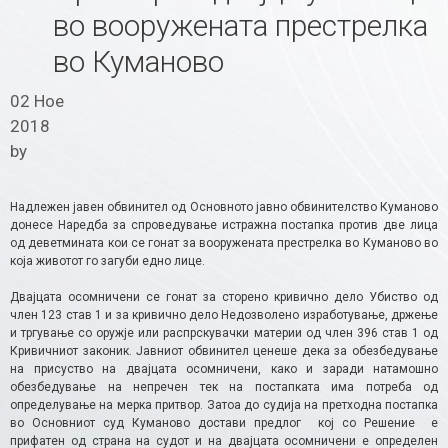
во вооружената престрелка
во Куманово
02 Ное
2018
by
Надлежен јавен обвинител од Основното јавно обвинителство Куманово
донесе Наредба за спроведување истражна постапка против две лица
од деветмината кои се гонат за вооружената престрелка во Куманово во
која животот го загуби едно лице.
Двајцата осомничени се гонат за сторено кривично дело Убиство од
член 123 став 1 и за кривично дело Недозволено изработување, држење
и тргување со оружје или распрскувачки материи од член 396 став 1 од
Кривичниот законик. Јавниот обвинител ценеше дека за обезбедување
на присуство на двајцата осомничени, како и заради натамошно
обезбедување на непречен тек на постапката има потреба од
определување на мерка притвор. Затоа до судија на претходна постапка
во Основниот суд Куманово достави предлог кој со Решение е
прифатен од страна на судот и на двајцата осомничени е определен