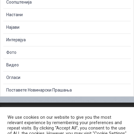
Соопштенија
Настани
Најави
Интервјуа
Фото
Видео
Огласи
Поставете Новинарски Прашања
ЗАШТИТА НА ЛИЧНИ ПОДАТОЦИ
We use cookies on our website to give you the most
СЛОБОДЕН ПРИСТАП ДО ИНФОРМАЦИИ ОД ЈАВЕН КАРАКТЕР
relevant experience by remembering your preferences and
ПОСТАПКА ЗА ПРИЈАВА НА КРИВИЧНО ДЕЛО
КОРИСНИ ЛИНКОВИ
repeat visits. By clicking “Accept All”, you consent to the use
of ALL the cookies. However, you may visit "Cookie Settings"