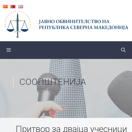
Skip
to
content
СООПШТЕНИЈА
Притвор за двајца учесници