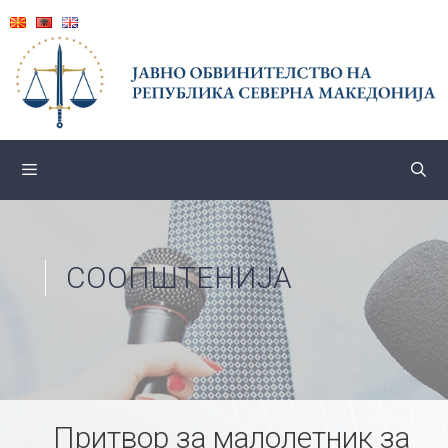
Skip
to
content
СООПШТЕНИЈА
Притвор за малолетник за