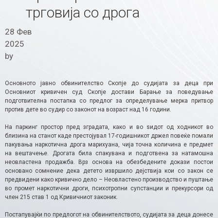
трговија со дрога
28 Фев
2025
by
Основното јавно обвинителство Скопје до судијата за деца при
Основниот кривичен суд Скопје достави Барање за поведување
подготвителна постапка со предлог за определување мерка притвор
против дете во судир со законот на возраст над 16 години.
На паркинг простор пред зградата, како и во ѕидот од ходникот во
близина на станот каде престојувал 17-годишникот држел повеќе помали
пакувања наркотична дрога марихуана, чија точна количина е предмет
на вештачење. Дрогата била спакувана и подготвена за натамошна
неовластена продажба. Врз основа на обезбедените докази постои
основано сомнение дека детето извршило дејствија кои со закон се
предвидени како кривично дело – Неовластено производство и пуштање
во промет наркотични дроги, психотропни супстанции и прекурсори од
член 215 став 1 од Кривичниот законик.
Постапувајќи по предлогот на обвинителството, судијата за деца донесе