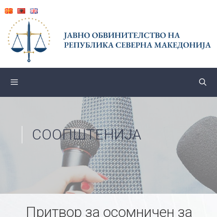
Skip
to
content
СООПШТЕНИЈА
Притвор за осомничен за