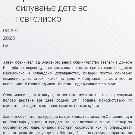
силување дете во
гевгелиско
08 Авг
2023
by
Јавен обвинител од Основното јавно обвинителство Гевгелија донесе
Наредба за спроведување истражна постапка против лице со двојно
македонско и холандско државјанство, бидејќи постои основано
сомнение дека сторил кривично дело – Силување на дете кое не
наполнило 15 години од член 188 став 1 од Кривичниот законик.
Осомничениот, на 4 август, во неговата куќа во гевгелиско, извршил
полово дејствие
врз дете родено 2011 година, искористувајќи го
моментот кога детето останало само со него во куќата.
Јавниот обвинител до судијата на претходна постапка од Основниот суд
во Гевгелија достави и предлог за определување мерка притвор за
осомниченото лице, бидејќи постојат околности кои го оправдуваат
стравот дека ќе се даде во бегство, ќе ја попречува истрагата со