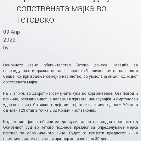
сопствената мајка во
тетовско
09 Апр
2022
by
Основното јавно обвинителство Тетово донесе Наредба за
спроведување истражна постапка против 45-годишен жител на селото
Селце, кој при вршење семејно насилство, со умисла ја лишил од живот
сопствената мајка.
На 8 април, во дворот на семејната куќа во која живееле, без повод и
причина, осомничениот ја нападнал жртвата, нанесувајќи и смртоносен
удар со секира. Со ваквото дејствие тој сторил кривично дело – Убиство
од член 123 став 2 точка 2 од Кривичниот законик.
Надлежниот јавен обвинител до судијата на претходна постапка од
Основниот суд во Тетово поднесе предлог за определување мерка
притвор за осомниченото лице. Судот го прифати предлогот и на
осомничениот му определи притвор во траење од 30 дена.