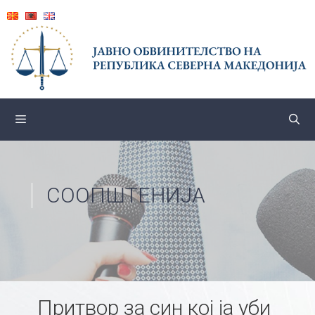
Skip
to
content
СООПШТЕНИЈА
Притвор за син кој ја уби