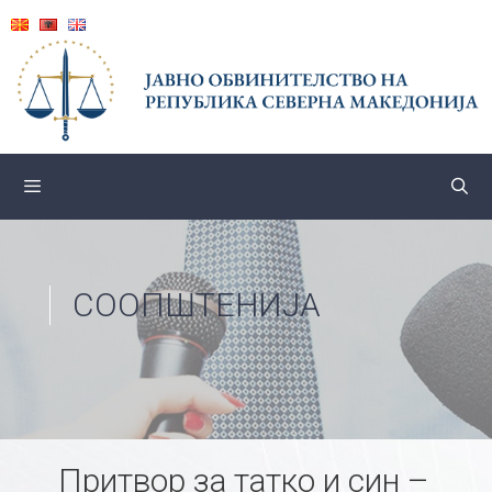
Skip
to
content
СООПШТЕНИЈА
Притвор за татко и син –