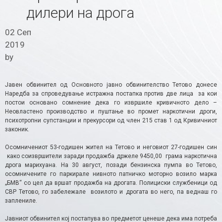
дилери на дрога
02 Сеп
2019
by
Јавен обвинител од Основното јавно обвинителство Тетово донесе
Наредба за спроведување истражна постапка против две лица за кои
постои основано сомнение дека го извршиле кривичното дело –
Неовластено производство и пуштање во промет наркотични дроги,
психотропни супстанции и прекурсори од член 215 став 1 од Кривичниот
законик.
Осомничениот 53-годишен жител на Тетово и неговиот 27-годишен син
како соизвршители заради продажба држеле 9450,00 грама наркотична
дрога марихуана. На 30 август, позади бензинска пумпа во Тетово,
осомничените го паркирале нивното патничко моторно возило марка
„БМВ“ со цел да вршат продажба на дрогата. Полициски службеници од
СВР Тетово, го забележале возилото и дрогата во него, па веднаш го
заплениле.
Јавниот обвинител кој постапува во предметот ценеше дека има потреба