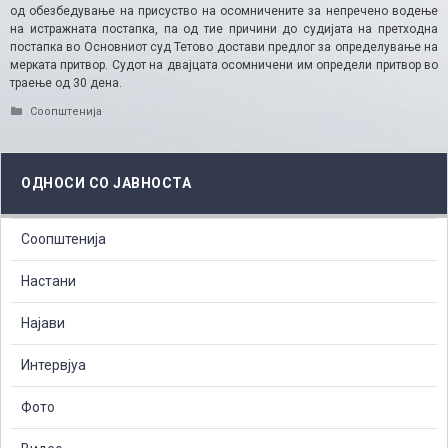
од обезбедување на присуство на осомничените за непречено водење
на истражната постапка, па од тие причини до судијата на претходна
постапка во Основниот суд Тетово достави предлог за определување на
мерката притвор. Судот на двајцата осомничени им определи притвор во
траење од 30 дена.
Categories
Соопштенија
ОДНОСИ СО ЈАВНОСТА
Соопштенија
Настани
Најави
Интервјуа
Фото