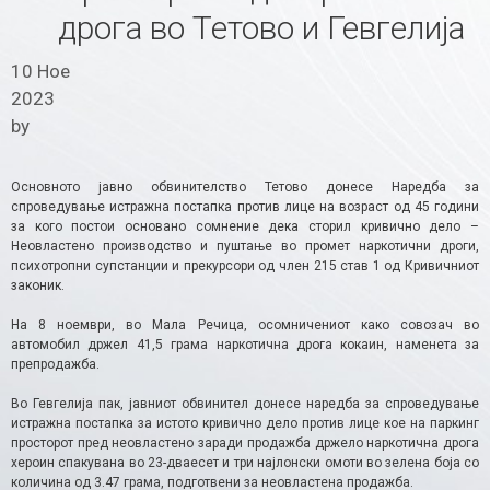
дрога во Тетово и Гевгелија
10 Ное
2023
by
Основното јавно обвинителство Тетово донесе Наредба за
спроведување истражна постапка против лице на возраст од 45 години
за кого постои основано сомнение дека сторил кривично дело –
Неовластено производство и пуштање во промет наркотични дроги,
психотропни супстанции и прекурсори од член 215 став 1 од Кривичниот
законик.
На 8 ноември, во Мала Речица, осомничениот како совозач во
автомобил држел 41,5 грама наркотична дрога кокаин, наменета за
препродажба.
Во Гевгелија пак, јавниот обвинител донесе наредба за спроведување
истражна постапка за истото кривично дело против лице кое на паркинг
просторот пред неовластено заради продажба држело наркотична дрога
хероин спакувана во 23-дваесет и три најлонски омоти во зелена боја со
количина од 3.47 грама, подготвени за неовластена продажба.