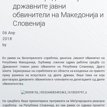
државните јавни
обвинители на Македонија и
Словенија
06 Апр
2018
by
Во рамки на билатералната соработка, денеска Јавниот обвинител на
Република Македонија, Љубомир Јовески одржа работна средба со
Државниот главен јавен обвинител на Република Словенија, Драго
Шкета. Зајакнување на соработката во областа на владеење на правото
преку размена на искуствата од двете држави, беше тема на која
разговараа државните обвинители и членовите на делегациите од двете
обвинителства.
На средбата беше презентирана програмата на Меѓународната развојна
соработка на Република Словенија, во чии рамки се одвива проектот